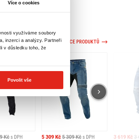
Více o cookies
ěvnosti využíváme soubory
, inzerci a analýzy. Partneři
VÍCE PRODUKTŮ
li v důsledku toho, že
Povolit vše
9 Kč
s DPH
5 309 Kč
5 309 Kč
s DPH
3 619 Kč
3 