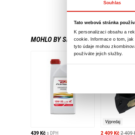
Souhlas
Tato webová stránka použív
K personalizaci obsahu a re
MOHLO BY SE VÁM LÍBIT
cookie. Informace o tom, jak
tyto údaje mohou zkombinovat
používáte jejich služby.
Výpredaj
439 Kč
s DPH
2 409 Kč
2 409 