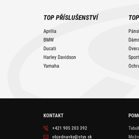
TOP PŘÍSLUŠENSTVÍ
TOP
Aprilia
Páns
BMW
Dáms
Ducati
Over
Harley Davidson
Spor
Yamaha
Ochr
KONTAKT
POM
+421 905 203 392
Tabulk
objednavky@styx.sk
Možno