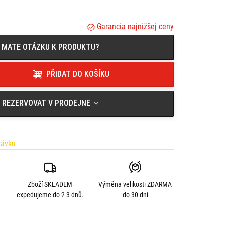
Garancia najnižšej ceny
MATE OTÁZKU K PRODUKTU?
PŘIDAT DO KOŠÍKU
REZERVOVAT V PRODEJNĚ
návku
Zboží SKLADEM
Výměna velikosti
ZDARMA
expedujeme do 2-3 dnů.
do 30 dní