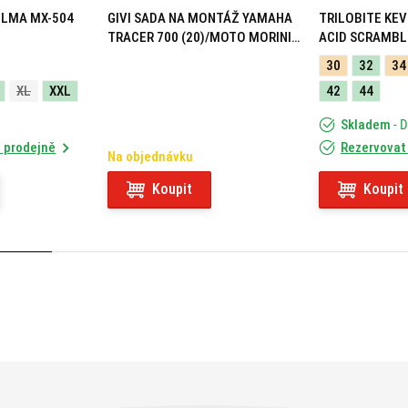
ELMA MX-504
GIVI SADA NA MONTÁŽ YAMAHA
TRILOBITE KEV
TRACER 700 (20)/MOTO MORINI
ACID SCRAMBL
X-CAPE 649 (21) 05RKIT
30
32
34
XL
XXL
42
44
Skladem
- 
 prodejně
Rezervovat
Na objednávku
Koupit
Koupit