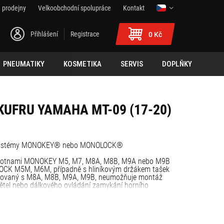
 prodejny
Velkoobchodní spolupráce
Kontakt
Přihlášení
Registrace
0 Kč
PNEUMATIKY
KOSMETIKA
SERVIS
DOPLŇKY
KUFRU YAMAHA MT-09 (17-20)
o systémy MONOKEY® nebo MONOLOCK®
plotnami MONOKEY M5, M7, M8A, M8B, M9A nebo M9B
OCK M5M, M6M, případně s hliníkovým držákem tašek
ovaný s M8A, M8B, M9A, M9B, neumožňuje montáž
ětel nebo dálkového ovládání zamykání horního
out směrovky z původní polohy/maximální povolené
ntáž v odborném servisu.