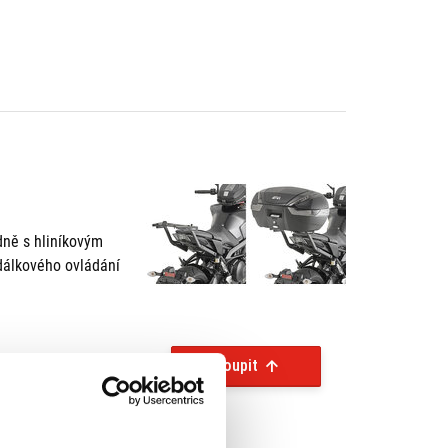
ně s hliníkovým
álkového ovládání
Koupit