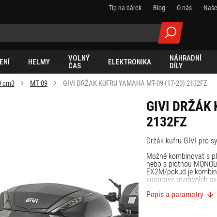
Tip na dárek
Blog
O nás
Naše
VOLNÝ
NÁHRADNÍ
ENÍ
HELMY
ELEKTRONIKA
ČAS
DÍLY
0 cm3
MT 09
GIVI DRŽÁK KUFRU YAMAHA MT-09 (17-20) 2132FZ
GIVI DRŽÁK 
2132FZ
Držák kufru GIVI pr
Možné kombinovat s 
nebo s plotnou MONOL
EX2M/pokud je kombin
soupravy brzdových sv
kufru/je třeba přesun
Popis a parametry
zatížení 6 kg.
Výrobce doporučuje mo