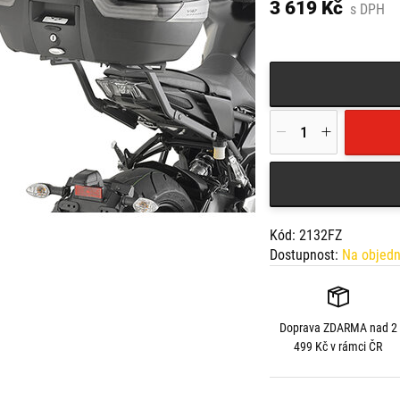
3 619 Kč
s DPH
Vhodné pro:
Yamaha MT-09 (17-20)
Kód: 2132FZ
Dostupnost:
Na objed
Doprava
ZDARMA
nad 2
499 Kč v rámci ČR