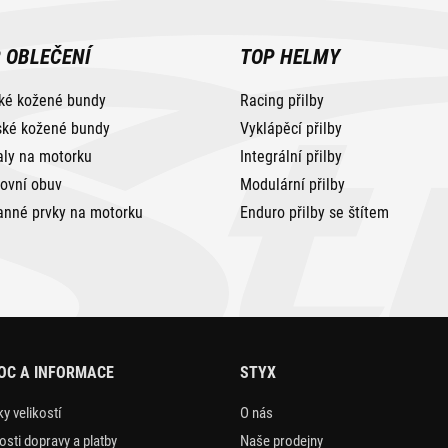
 OBLEČENÍ
TOP HELMY
ké kožené bundy
Racing přilby
ké kožené bundy
Vyklápěcí přilby
aly na motorku
Integrální přilby
tovní obuv
Modulární přilby
anné prvky na motorku
Enduro přilby se štítem
OC A INFORMACE
STYX
y velikostí
O nás
sti dopravy a platby
Naše prodejny