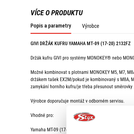
VÍCE O PRODUKTU
Popis a parametry
Výrobce
GIVI DRŽÁK KUFRU YAMAHA MT-09 (17-20) 2132FZ
Držák kufru GIVI pro systémy MONOKEY® nebo MO
Možné kombinovat s plotnami MONOKEY M5, M7, M8A
držákem tašek EX2M/pokud je kombinovaný s M8A, M
zamykání horního kufru/je třeba přesunout směrovky 
Výrobce doporučuje montáž v odborném servisu.
Vhodné pro:
Yamaha MT-09 (17-20)