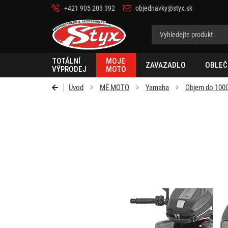
+421 905 203 392
objednavky@styx.sk
Styx-
cz
TOTÁLNÍ
MOJE
ZAVAZADLO
OBLEČ
VÝPRODEJ
MOTO
Úvod
MÉ MOTO
Yamaha
Objem do 100