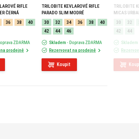
LAROVÉ RIFLE
TRILOBITE KEVLAROVÉ RIFLE
TRILOBITE 
ER ČERNÁ
PARADO SLIM MODRÉ
MICAS URBA
36
38
40
30
32
34
36
38
40
30
32
42
44
46
42
44
Doprava ZDARMA
Skladem
- Doprava ZDARMA
Skladem
 na prodejně
Rezervovat na prodejně
Rezervov
Koupit
Koup