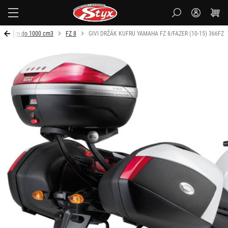
Styx-
cz
Objem do 1000 cm3
FZ 8
GIVI DRŽÁK KUFRU YAMAHA FZ 8/FAZER (10-15) 366FZ