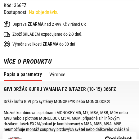
Kód: 366FZ
Dostupnost:
Na objednávku
Doprava
ZDARMA
nad 2 499 Kč v rámci ČR
Zboží SKLADEM expedujeme do 2-3 dnů.
Výměna velikosti
ZDARMA
do 30 dní
VÍCE O PRODUKTU
Popis a parametry
Výrobce
GIVI DRŽÁK KUFRU YAMAHA FZ 8/FAZER (10-15) 366FZ
Držák kufru GIVI pro systémy MONOKEY® nebo MONOLOCK®
Možné kombinovat s plotnami MONOKEY M5, M7, M8A, M8B, M9A nebo
M9B nebo s plotnou MONOLOCK M5M, M6M, případně s hliníkovým
držákem tašek EX2M/pokud je kombinovaný s M8A, M8B, M9A, M9B,
neumožňuje montáž soupravy brzdových světel nebo dálkového ovládání
zamykání horního kufru/maximální povolené zatížení 6 kg.