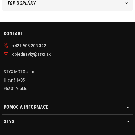
TOP DOPLŇKY
KONTAKT
+421 905 203 392
objednavky@styx.sk
STYX MOTO s.r.o.
Hlavná 1405
952 01 Vráble
POMOC A INFORMACE
STYX