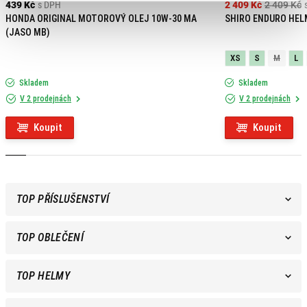
439 Kč
s DPH
2 409 Kč
2 409 Kč
HONDA ORIGINAL MOTOROVÝ OLEJ 10W-30 MA
SHIRO ENDURO HEL
(JASO MB)
XS
S
M
L
Skladem
Skladem
V 2 prodejnách
V 2 prodejnách
Koupit
Koupit
TOP PŘÍSLUŠENSTVÍ
TOP OBLEČENÍ
TOP HELMY