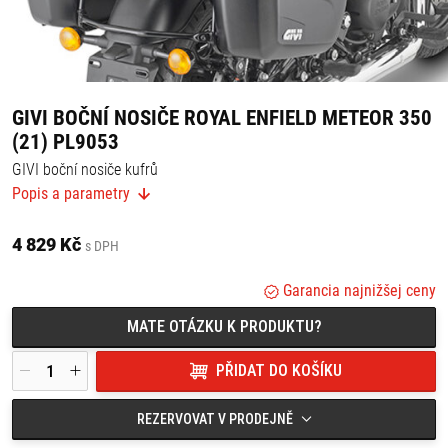
GIVI BOČNÍ NOSIČE ROYAL ENFIELD METEOR 350
(21) PL9053
GIVI boční nosiče kufrů
Popis a parametry
Vhodné pro kufry MONOKEY a Retro Fit.
Vhodné pro:
4 829 Kč
s DPH
Royal Enfield Meteor 350 (21)
Garancia najnižšej ceny
MATE OTÁZKU K PRODUKTU?
PŘIDAT DO KOŠÍKU
REZERVOVAT V PRODEJNĚ