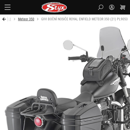
Styx-
cz
600 cm3
Meteor 350
GIVI BOČNÍ NOSIČE ROYAL ENFIELD METEOR 350 (21) PL9053