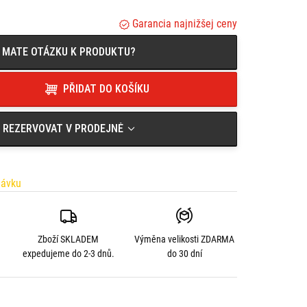
Garancia najnižšej ceny
MATE OTÁZKU K PRODUKTU?
PŘIDAT DO KOŠÍKU
REZERVOVAT V PRODEJNĚ
návku
Zboží SKLADEM
Výměna velikosti
ZDARMA
expedujeme do 2-3 dnů.
do 30 dní