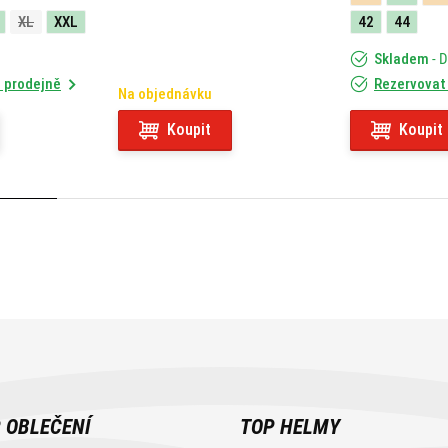
XL
XXL
42
44
Skladem
- 
 prodejně
Rezervovat
Na objednávku
Koupit
Koupit
 OBLEČENÍ
TOP HELMY