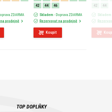
42
44
46
42
44
Doprava ZDARMA
Skladem
- Doprava ZDARMA
Skladem
 na prodejně
Rezervovat na prodejně
Rezervov
Koupit
Koup
TOP DOPLŇKY