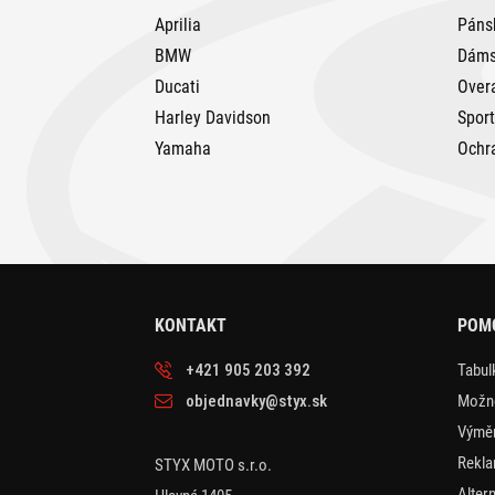
Aprilia
Páns
BMW
Dáms
Ducati
Over
Harley Davidson
Spor
Yamaha
Ochr
KONTAKT
POM
+421 905 203 392
Tabulk
objednavky@styx.sk
Možno
Výměn
Rekla
STYX MOTO s.r.o.
Alter