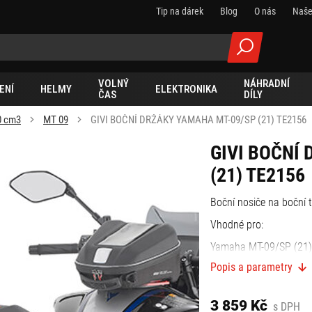
Tip na dárek
Blog
O nás
Naše
VOLNÝ
NÁHRADNÍ
ENÍ
HELMY
ELEKTRONIKA
ČAS
DÍLY
0 cm3
MT 09
GIVI BOČNÍ DRŽÁKY YAMAHA MT-09/SP (21) TE2156
GIVI BOČNÍ
(21) TE2156
Boční nosiče na boční 
Vhodné pro:
Yamaha MT-09/SP (21)
Popis a parametry
3 859 Kč
s DPH