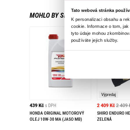
Tato webová stránka použív
MOHLO BY SE VÁM LÍBIT
K personalizaci obsahu a re
cookie. Informace o tom, jak
tyto údaje mohou zkombinovat
používáte jejich služby.
Výpredaj
439 Kč
s DPH
2 409 Kč
2 409 
HONDA ORIGINAL MOTOROVÝ
SHIRO ENDURO H
OLEJ 10W-30 MA (JASO MB)
ZELENÁ