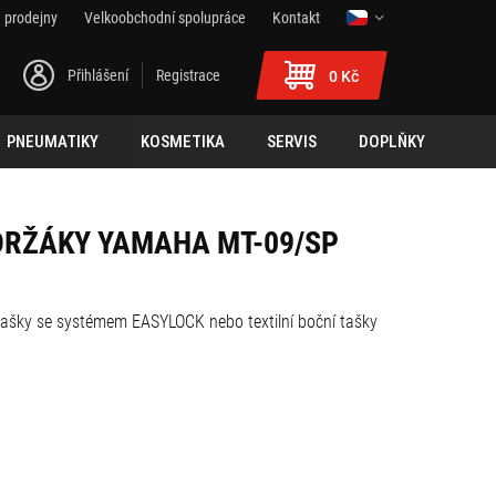
 prodejny
Velkoobchodní spolupráce
Kontakt
Přihlášení
Registrace
0 Kč
PNEUMATIKY
KOSMETIKA
SERVIS
DOPLŇKY
 DRŽÁKY YAMAHA MT-09/SP
tašky se systémem EASYLOCK nebo textilní boční tašky