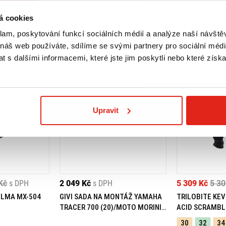
á cookies
klam, poskytování funkcí sociálních médií a analýze naší návšt
 náš web používáte, sdílíme se svými partnery pro sociální média
 s dalšími informacemi, které jste jim poskytli nebo které získa
Upravit
Kč
s DPH
2 049 Kč
s DPH
5 309 Kč
5 30
ELMA MX-504
GIVI SADA NA MONTÁŽ YAMAHA
TRILOBITE KEV
TRACER 700 (20)/MOTO MORINI
ACID SCRAMBL
X-CAPE 649 (21) 05RKIT
30
32
34