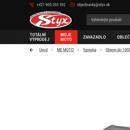
+421 905 203 392
objednavky@styx.sk
Styx-
cz
TOTÁLNÍ
MOJE
ZAVAZADLO
OBLEČ
VÝPRODEJ
MOTO
Úvod
MÉ MOTO
Yamaha
Objem do 100