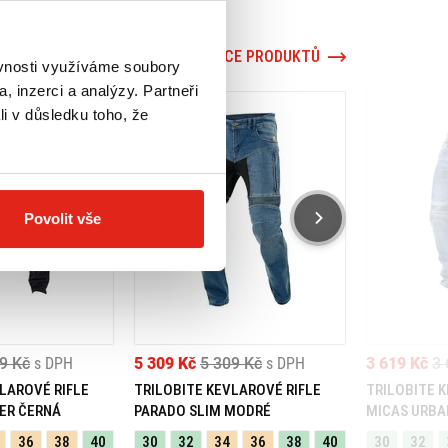
VÍCE PRODUKTŮ
ěvnosti využíváme soubory
, inzerci a analýzy. Partneři
li v důsledku toho, že
Povolit vše
9 Kč
s DPH
5 309 Kč
5 309 Kč
s DPH
3 619 Kč
3 
LAROVÉ RIFLE
TRILOBITE KEVLAROVÉ RIFLE
TRILOBITE 
ER ČERNÁ
PARADO SLIM MODRÉ
MICAS URBA
36
38
40
30
32
34
36
38
40
30
32