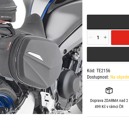
Kód: TE2156
Dostupnost:
Na objed
Doprava
ZDARMA
nad 2
499 Kč v rámci ČR