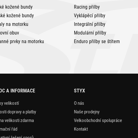
ké kožené bundy
Racing přilby
ké kožené bundy
Vyklápěcí přilby
aly na motorku
Integrální přilby
tovní obuv
Modulární přilby
anné prvky na motorku
Enduro přilby se štítem
OC A INFORMACE
STYX
y velikostí
O nás
sti dopravy a platby
Naše prodejny
a velikosti zdarma
Velkoobchodní spolupráce
mační řád
Kontakt
nativní řešení sporů