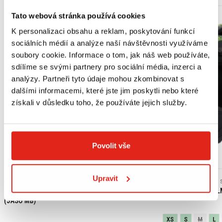
Tato webová stránka používá cookies
K personalizaci obsahu a reklam, poskytování funkcí
sociálních médií a analýze naší návštěvnosti využíváme
soubory cookie. Informace o tom, jak náš web používáte,
sdílíme se svými partnery pro sociální média, inzerci a
analýzy. Partneři tyto údaje mohou zkombinovat s
dalšími informacemi, které jste jim poskytli nebo které
získali v důsledku toho, že používáte jejich služby.
Povolit vše
Výpredaj
Upravit
439 Kč
s DPH
2 409 Kč
2 409 Kč
HONDA ORIGINAL MOTOROVÝ OLEJ 10W-30 MA
SHIRO ENDURO HEL
(JASO MB)
XS
S
M
L