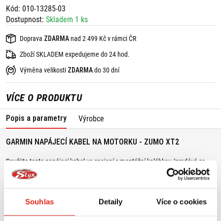
Kód: 010-13285-03
Dostupnost:
Skladem 1 ks
Doprava
ZDARMA
nad 2 499 Kč v rámci ČR
Zboží SKLADEM expedujeme do 24 hod.
Výměna velikosti
ZDARMA
do 30 dní
VÍCE O PRODUKTU
Popis a parametry
Výrobce
GARMIN NAPÁJECÍ KABEL NA MOTORKU - ZUMO XT2
Použijte tento napájecí kabel ve spojení s montážní kolébkou (prodává se
samostatně) k napájení vaší navigace zumo® XT2 na motocyklu.
Souhlas
Detaily
Více o cookies
MOHLO BY SE VÁM LÍBIT