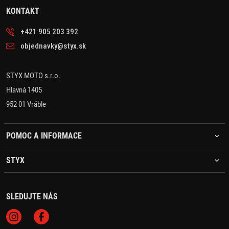
KONTAKT
+421 905 203 392
objednavky@styx.sk
STYX MOTO s.r.o.
Hlavná 1405
952 01 Vráble
POMOC A INFORMACE
STYX
SLEDUJTE NÁS