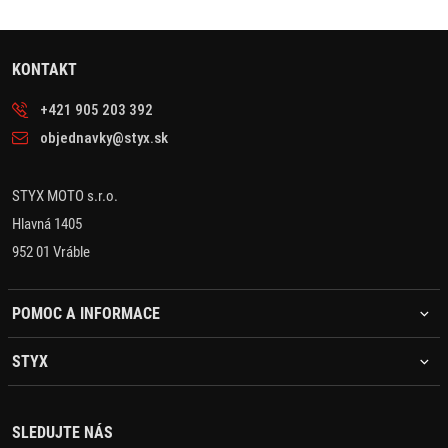
KONTAKT
+421 905 203 392
objednavky@styx.sk
STYX MOTO s.r.o.
Hlavná 1405
952 01 Vráble
POMOC A INFORMACE
STYX
SLEDUJTE NÁS