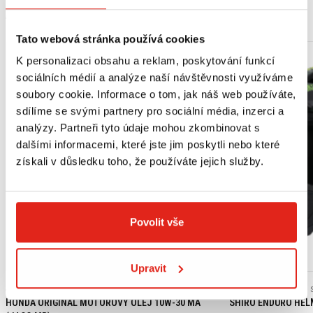
MOHLO BY SE VÁM LÍBIT
Tato webová stránka používá cookies
K personalizaci obsahu a reklam, poskytování funkcí
sociálních médií a analýze naší návštěvnosti využíváme
soubory cookie. Informace o tom, jak náš web používáte,
sdílíme se svými partnery pro sociální média, inzerci a
analýzy. Partneři tyto údaje mohou zkombinovat s
dalšími informacemi, které jste jim poskytli nebo které
získali v důsledku toho, že používáte jejich služby.
Povolit vše
Výpredaj
Upravit
439 Kč
s DPH
2 409 Kč
2 409 Kč
HONDA ORIGINAL MOTOROVÝ OLEJ 10W-30 MA
SHIRO ENDURO HEL