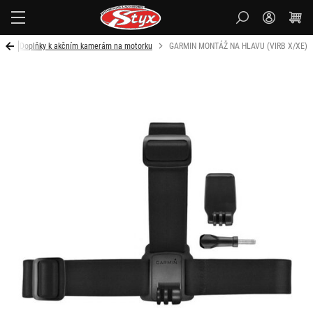
Styx-
cz
u
Doplňky k akčním kamerám na motorku
GARMIN MONTÁŽ NA HLAVU (VIRB X/XE)