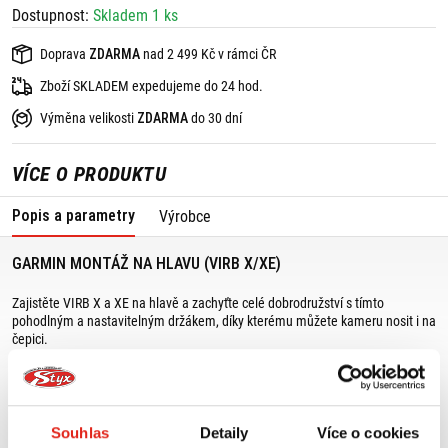
Dostupnost:
Skladem 1 ks
Doprava
ZDARMA
nad 2 499 Kč v rámci ČR
Zboží SKLADEM expedujeme do 24 hod.
Výměna velikosti
ZDARMA
do 30 dní
VÍCE O PRODUKTU
Popis a parametry
Výrobce
GARMIN MONTÁŽ NA HLAVU (VIRB X/XE)
Zajistěte VIRB X a XE na hlavě a zachyťte celé dobrodružství s tímto
pohodlným a nastavitelným držákem, díky kterému můžete kameru nosit i na
čepici.
Pomocí dodávaného klipu víte kameru připojit na různá místa (3 mm až 6
mm na tloušťku), včetně čepice, opasku, poutka batohu nebo v kapse při
horolezectví, turistice, potápění a podobně.
Souhlas
Detaily
Více o cookies