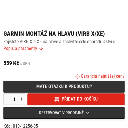
GARMIN MONTÁŽ NA HLAVU (VIRB X/XE)
Zajistěte VIRB X a XE na hlavě a zachyťte celé dobrodružství s
tímto pohodlným a nastavitelným držákem, díky kterému můžete
Popis a parametry
kameru nosit i na čepici.
Pomocí dodávaného klipu víte kameru připojit na různá místa (3
mm až 6 mm na tloušťku), včetně čepice, opasku, poutka batohu
559 Kč
s DPH
nebo v kapse při horolezectví, turistice, potápění a podobně.
Garancia najnižšej ceny
MATE OTÁZKU K PRODUKTU?
PŘIDAT DO KOŠÍKU
REZERVOVAT V PRODEJNĚ
Kód: 010-12256-05