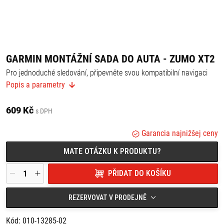
GARMIN MONTÁŽNÍ SADA DO AUTA - ZUMO XT2
Pro jednoduché sledování, připevněte svou kompatibilní navigaci
pro motocykly zumo® na čelní sklo nebo na jakýkoliv hladký rovný
Popis a parametry
povrch. Sada obsahuje držák s přísavkou, kolébku, napájecí kabel a
CLA adaptér.
609 Kč
s DPH
Garancia najnižšej ceny
MATE OTÁZKU K PRODUKTU?
PŘIDAT DO KOŠÍKU
REZERVOVAT V PRODEJNĚ
Kód: 010-13285-02