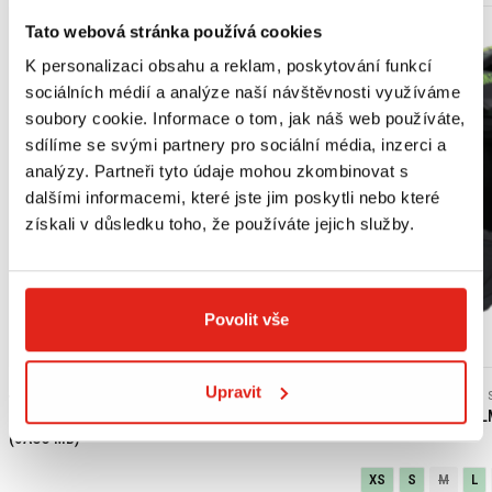
Tato webová stránka používá cookies
K personalizaci obsahu a reklam, poskytování funkcí
sociálních médií a analýze naší návštěvnosti využíváme
soubory cookie. Informace o tom, jak náš web používáte,
sdílíme se svými partnery pro sociální média, inzerci a
analýzy. Partneři tyto údaje mohou zkombinovat s
dalšími informacemi, které jste jim poskytli nebo které
získali v důsledku toho, že používáte jejich služby.
Povolit vše
Výpredaj
Upravit
439 Kč
s DPH
2 409 Kč
2 409 Kč
HONDA ORIGINAL MOTOROVÝ OLEJ 10W-30 MA
SHIRO ENDURO HEL
(JASO MB)
XS
S
M
L