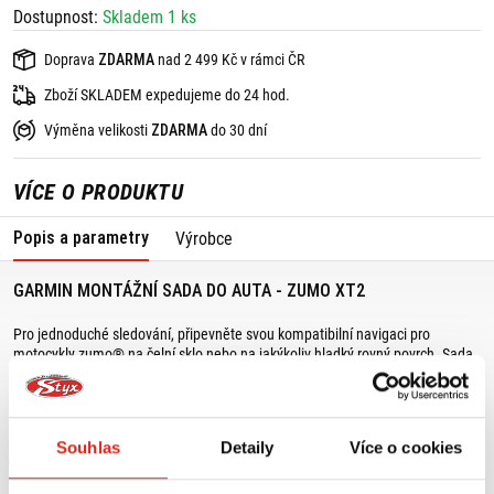
Dostupnost:
Skladem 1 ks
Doprava
ZDARMA
nad 2 499 Kč v rámci ČR
Zboží SKLADEM expedujeme do 24 hod.
Výměna velikosti
ZDARMA
do 30 dní
VÍCE O PRODUKTU
Popis a parametry
Výrobce
GARMIN MONTÁŽNÍ SADA DO AUTA - ZUMO XT2
Pro jednoduché sledování, připevněte svou kompatibilní navigaci pro
motocykly zumo® na čelní sklo nebo na jakýkoliv hladký rovný povrch. Sada
obsahuje držák s přísavkou, kolébku, napájecí kabel a CLA adaptér.
Souhlas
Detaily
Více o cookies
MOHLO BY SE VÁM LÍBIT