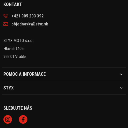
KONTAKT
+421 905 203 392
objednavky@styx.sk
STYX MOTO s.r.o.
Hlavná 1405
952 01 Vráble
POMOC A INFORMACE
STYX
SLEDUJTE NÁS