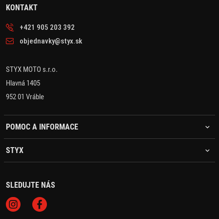
KONTAKT
+421 905 203 392
objednavky@styx.sk
STYX MOTO s.r.o.
Hlavná 1405
952 01 Vráble
POMOC A INFORMACE
STYX
SLEDUJTE NÁS