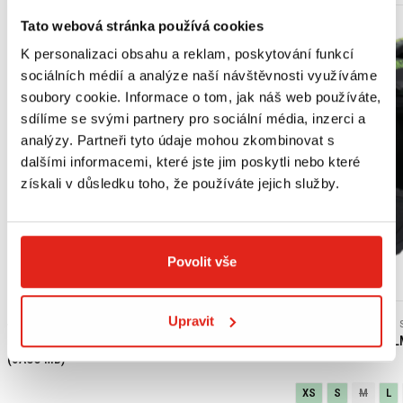
Tato webová stránka používá cookies
K personalizaci obsahu a reklam, poskytování funkcí
sociálních médií a analýze naší návštěvnosti využíváme
soubory cookie. Informace o tom, jak náš web používáte,
sdílíme se svými partnery pro sociální média, inzerci a
analýzy. Partneři tyto údaje mohou zkombinovat s
dalšími informacemi, které jste jim poskytli nebo které
získali v důsledku toho, že používáte jejich služby.
Povolit vše
Výpredaj
Upravit
439 Kč
s DPH
2 409 Kč
2 409 Kč
HONDA ORIGINAL MOTOROVÝ OLEJ 10W-30 MA
SHIRO ENDURO HEL
(JASO MB)
XS
S
M
L