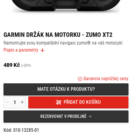
GARMIN DRŽÁK NA MOTORKU - ZUMO XT2
Namontujte svou kompatibilní navigaci zumo® na váš motocykl
pomocí této kolébky, která se uchytí na řidítka motocyklu pomocí
Popis a parametry
samostatné montážní sady (prodává se samostatně).
489 Kč
s DPH
Garancia najnižšej ceny
MATE OTÁZKU K PRODUKTU?
PŘIDAT DO KOŠÍKU
REZERVOVAT V PRODEJNĚ
Kód: 010-13285-01