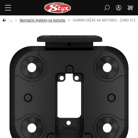
Styx-
cz
 motorku
Navigační systémy na motorku
GARMIN DRŽÁK NA MOTORKU - ZUMO XT2