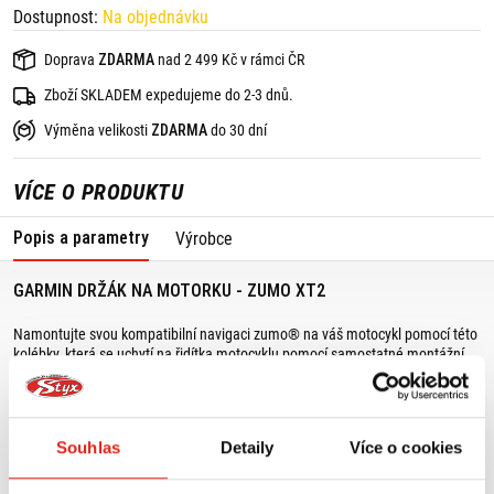
Dostupnost:
Na objednávku
Doprava
ZDARMA
nad 2 499 Kč v rámci ČR
Zboží SKLADEM expedujeme do 2-3 dnů.
Výměna velikosti
ZDARMA
do 30 dní
VÍCE O PRODUKTU
Popis a parametry
Výrobce
GARMIN DRŽÁK NA MOTORKU - ZUMO XT2
Namontujte svou kompatibilní navigaci zumo® na váš motocykl pomocí této
kolébky, která se uchytí na řidítka motocyklu pomocí samostatné montážní
sady (prodává se samostatně).
Souhlas
Detaily
Více o cookies
MOHLO BY SE VÁM LÍBIT