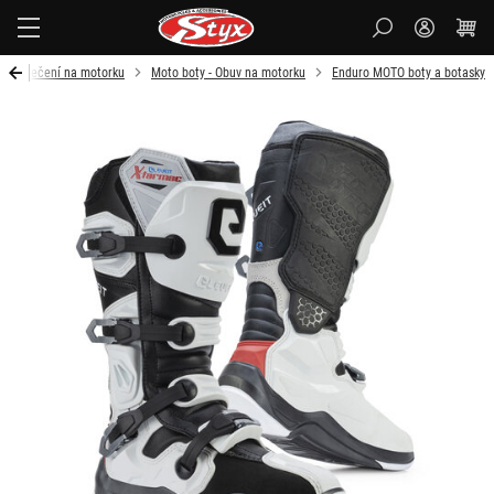
Styx-
cz
Oblečení na motorku
Moto boty - Obuv na motorku
Enduro MOTO boty a botasky