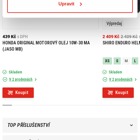
Upravit
Výpredaj
439 Kč
s DPH
2 409 Kč
2 409 Kč
HONDA ORIGINAL MOTOROVÝ OLEJ 10W-30 MA
SHIRO ENDURO HEL
(JASO MB)
XS
S
M
L
Skladem
Skladem
V 2 prodejnách
V 2 prodejnách
Koupit
Koupit
TOP PŘÍSLUŠENSTVÍ