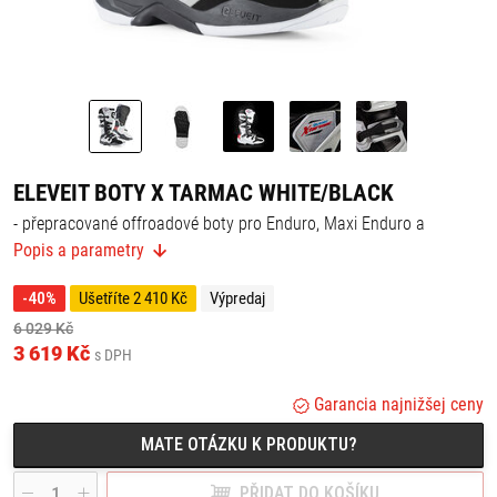
ELEVEIT BOTY X TARMAC WHITE/BLACK
- přepracované offroadové boty pro Enduro, Maxi Enduro a
Supermotard;
Popis a parametry
- systém řízené laterální flexe pro ochranu kotníků,
- vysoký komfort,
- maximální bezpečnost,
-40%
Ušetříte 2 410 Kč
Výpredaj
- nízká hmotnost,
- svrchní materiál z mikrovlákna,
6 029 Kč
- vnitřní prodyšná podšívka,
3 619 Kč
s DPH
- dvousložková snadno vyměnitelná gumová podrážka,
- přezky Eleveit s mikrometrickým nastavením.
Garancia najnižšej ceny
MATE OTÁZKU K PRODUKTU?
PŘIDAT DO KOŠÍKU