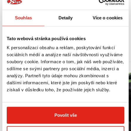
- maximální bezpečnost,
- nízká hmotnost,
- svrchní materiál z mikrovlákna,
Souhlas
Detaily
Více o cookies
- vnitřní prodyšná podšívka,
- dvousložková snadno vyměnitelná gumová podrážka,
- přezky Eleveit s mikrometrickým nastavením.
Tato webová stránka používá cookies
K personalizaci obsahu a reklam, poskytování funkcí
MOHLO BY SE VÁM LÍBIT
sociálních médií a analýze naší návštěvnosti využíváme
soubory cookie. Informace o tom, jak náš web používáte,
sdílíme se svými partnery pro sociální média, inzerci a
analýzy. Partneři tyto údaje mohou zkombinovat s
dalšími informacemi, které jste jim poskytli nebo které
získali v důsledku toho, že používáte jejich služby.
Povolit vše