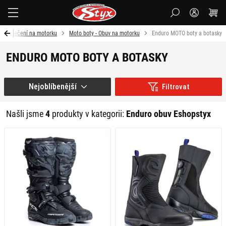
Styx-
cz
Oblečení na motorku
Moto boty - Obuv na motorku
Enduro MOTO boty a botasky
ENDURO MOTO BOTY A BOTASKY
Nejoblíbenější
Filtrovat
Našli jsme
4
produkty v kategorii:
Enduro obuv Eshopstyx