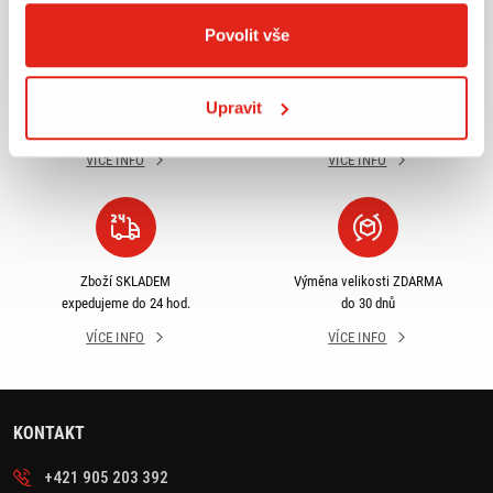
Povolit vše
Největší výběr moto
Doprava ZDARMA pro
příslušenství ihned k
objednávky nad 2499 kč v
Upravit
odběru
rámci ČR
VÍCE INFO
VÍCE INFO
Zboží SKLADEM
Výměna velikosti ZDARMA
expedujeme do 24 hod.
do 30 dnů
VÍCE INFO
VÍCE INFO
KONTAKT
+421 905 203 392