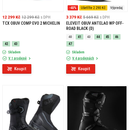
-40%
Ušetříte 2 290 Kč
Výpredaj
12 299 Kč
12 299 Kč
s DPH
3 379 Kč
5 669 Kč
s DPH
TCX OBUV COMP EVO 2 MICHELIN
ELEVEIT OBUV ANTELAO WP OFF-
ROAD BLACK (D)
40
41
43
44
45
46
42
43
47
Skladem
Skladem
V 1 prodejně
V 4 prodejnách
Koupit
Koupit