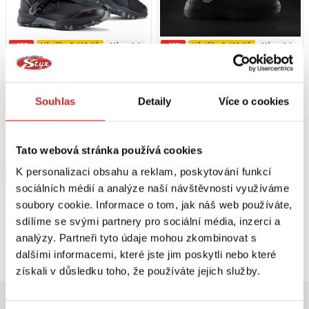
-40%
Ušetříte 2 410 Kč
Výpredaj
-40%
Ušetříte 2 410 Kč
Výpredaj
3 619 Kč
6 029 Kč
s DPH
3 619 Kč
6 029 Kč
s DPH
ELEVEIT OBUV TONALE WP OFF-
ELEVEIT OBUV T SPIRIT EVO WP
ROAD BLACK (D)
BLACK (D)
Souhlas
Detaily
Více o cookies
41
48
40
47
Skladem
Skladem
Tato webová stránka používá cookies
V 1 prodejně
V 1 prodejně
K personalizaci obsahu a reklam, poskytování funkcí
Koupit
Koupit
sociálních médií a analýze naší návštěvnosti využíváme
soubory cookie. Informace o tom, jak náš web používáte,
sdílíme se svými partnery pro sociální média, inzerci a
Prohlédli jste si
4
z
4
produktů
analýzy. Partneři tyto údaje mohou zkombinovat s
dalšími informacemi, které jste jim poskytli nebo které
získali v důsledku toho, že používáte jejich služby.