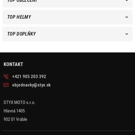
TOP OBLEČENÍ
TOP HELMY
TOP DOPLŇKY
KONTAKT
+421 905 203 392
objednavky@styx.sk
STYX MOTO s.r.o.
Hlavná 1405
952 01 Vráble