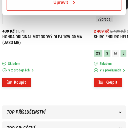
Upravit
Výpredaj
439 Kč
s DPH
2 409 Kč
2 409 Kč
HONDA ORIGINAL MOTOROVÝ OLEJ 10W-30 MA
SHIRO ENDURO HEL
(JASO MB)
XS
S
M
L
Skladem
Skladem
V 2 prodejnách
V 2 prodejnách
Koupit
Koupit
TOP PŘÍSLUŠENSTVÍ