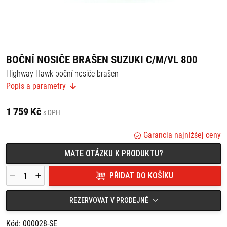
BOČNÍ NOSIČE BRAŠEN SUZUKI C/M/VL 800
Highway Hawk boční nosiče brašen
Popis a parametry
Vhodné pro kožené brašny.
Rozteč děr: 212 mm
1 759 Kč
s DPH
Vyrobeno z vysoce kvalitní oceli.
Povrchová úprava: chromované.
Garancia najnižšej ceny
Vhodné pro:
MATE OTÁZKU K PRODUKTU?
Suzuki VL 800 Volusia (01-05)
Suzuki VS 800 Intruder (06-)
PŘIDAT DO KOŠÍKU
Suzuki VZ 800 Marauder (05-09)
REZERVOVAT V PRODEJNĚ
Kód: 000028-SE