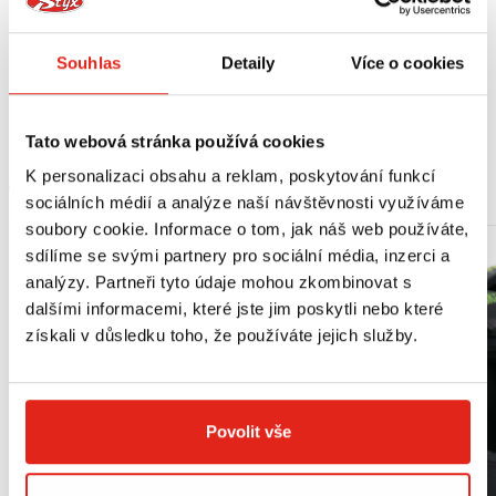
Vhodné pro:
Suzuki VL 800 Volusia (01-05)
Souhlas
Detaily
Více o cookies
Suzuki VS 800 Intruder (06-)
Suzuki VZ 800 Marauder (05-09)
Tato webová stránka používá cookies
K personalizaci obsahu a reklam, poskytování funkcí
MOHLO BY SE VÁM LÍBIT
sociálních médií a analýze naší návštěvnosti využíváme
soubory cookie. Informace o tom, jak náš web používáte,
sdílíme se svými partnery pro sociální média, inzerci a
analýzy. Partneři tyto údaje mohou zkombinovat s
dalšími informacemi, které jste jim poskytli nebo které
získali v důsledku toho, že používáte jejich služby.
Povolit vše