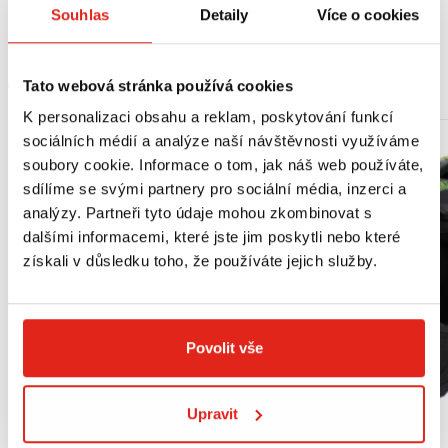
Yamaha MT-09 Tracer (15-)
Souhlas
Detaily
Více o cookies
MOHLO BY SE VÁM LÍBIT
Tato webová stránka používá cookies
K personalizaci obsahu a reklam, poskytování funkcí
sociálních médií a analýze naší návštěvnosti využíváme
soubory cookie. Informace o tom, jak náš web používáte,
sdílíme se svými partnery pro sociální média, inzerci a
analýzy. Partneři tyto údaje mohou zkombinovat s
dalšími informacemi, které jste jim poskytli nebo které
získali v důsledku toho, že používáte jejich služby.
Povolit vše
Upravit
Výpredaj