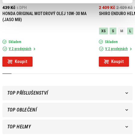
439 Kč
s DPH
2 409 Kč
2 409 Kč
HONDA ORIGINAL MOTOROVÝ OLEJ 10W-30 MA
SHIRO ENDURO HEL
(JASO MB)
XS
S
M
L
Skladem
Skladem
V 2 prodejnách
V 2 prodejnách
Koupit
Koupit
TOP PŘÍSLUŠENSTVÍ
TOP OBLEČENÍ
TOP HELMY