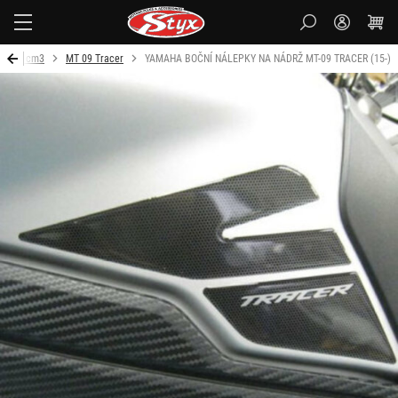
Styx-
cz
 1000 cm3
MT 09 Tracer
YAMAHA BOČNÍ NÁLEPKY NA NÁDRŽ MT-09 TRACER (15-)