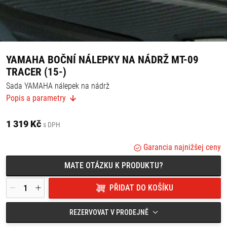
YAMAHA BOČNÍ NÁLEPKY NA NÁDRŽ MT-09
TRACER (15-)
Sada YAMAHA nálepek na nádrž
Popis a parametry
Chrání nádrž před drobnými škrábanci.
Protiskluzový povrch.
1 319 Kč
s DPH
Vhodné pro:
Yamaha MT-09 Tracer (15-)
Garancia najnižšej ceny
MATE OTÁZKU K PRODUKTU?
PŘIDAT DO KOŠÍKU
REZERVOVAT V PRODEJNĚ