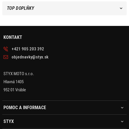
TOP DOPLŇKY
KONTAKT
+421 905 203 392
objednavky@styx.sk
STYX MOTO s.r.o.
Hlavná 1405
952 01 Vráble
POMOC A INFORMACE
STYX