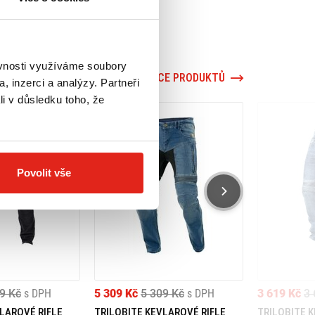
ěvnosti využíváme soubory
VÍCE PRODUKTŮ
, inzerci a analýzy. Partneři
li v důsledku toho, že
Povolit vše
9 Kč
s DPH
5 309 Kč
5 309 Kč
s DPH
3 619 Kč
3 
LAROVÉ RIFLE
TRILOBITE KEVLAROVÉ RIFLE
TRILOBITE 