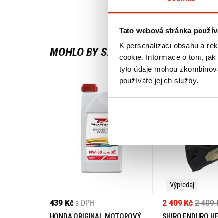
Tato webová stránka použív
K personalizaci obsahu a re
MOHLO BY SE VÁM LÍBIT
cookie. Informace o tom, jak
tyto údaje mohou zkombinovat
používáte jejich služby.
Výpredaj
439 Kč
s DPH
2 409 Kč
2 409 
HONDA ORIGINAL MOTOROVÝ
SHIRO ENDURO H