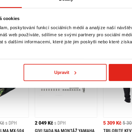
á cookies
klam, poskytování funkcí sociálních médií a analýze naší návšt
 náš web používáte, sdílíme se svými partnery pro sociální média
 s dalšími informacemi, které jste jim poskytli nebo které získa
Upravit
Kč
s DPH
2 049 Kč
s DPH
5 309 Kč
5 30
ELMA MX-504
GIVI SADA NA MONTÁŽ YAMAHA
TRILOBITE KEV