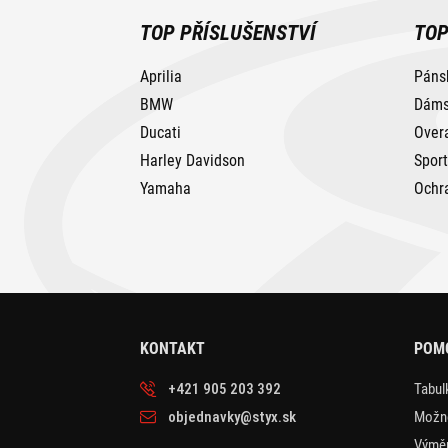
TOP PŘÍSLUŠENSTVÍ
TOP
Aprilia
Páns
BMW
Dáms
Ducati
Over
Harley Davidson
Spor
Yamaha
Ochr
KONTAKT
POM
+421 905 203 392
Tabulk
objednavky@styx.sk
Možno
Výměn