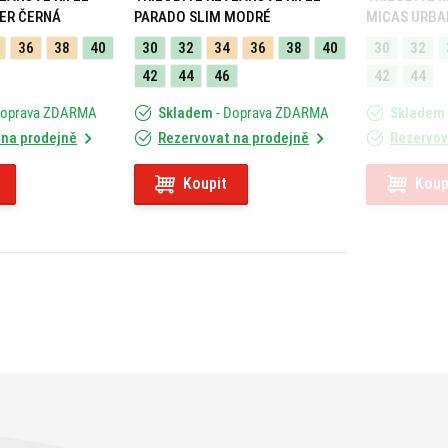
ER ČERNÁ
PARADO SLIM MODRÉ
MICAS URBA
36
38
40
30
32
34
36
38
40
30
32
42
44
46
42
44
Doprava ZDARMA
Skladem
- Doprava ZDARMA
Skladem
 na prodejně
Rezervovat na prodejně
Rezervov
Koupit
Koup