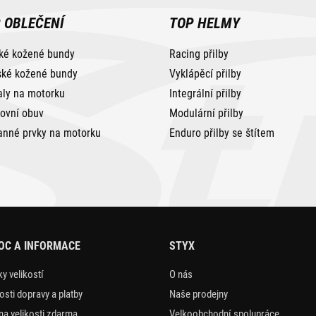
 OBLEČENÍ
TOP HELMY
ké kožené bundy
Racing přilby
ké kožené bundy
Vyklápěcí přilby
aly na motorku
Integrální přilby
tovní obuv
Modulární přilby
anné prvky na motorku
Enduro přilby se štítem
OC A INFORMACE
STYX
y velikostí
O nás
sti dopravy a platby
Naše prodejny
a velikosti zdarma
Velkoobchodní spolupráce