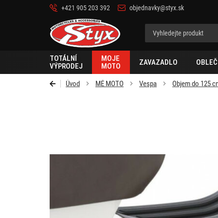
+421 905 203 392
objednavky@styx.sk
Styx-
cz
TOTÁLNÍ
MOJE
ZAVAZADLO
OBLEČ
VÝPRODEJ
MOTO
Úvod
MÉ MOTO
Vespa
Objem do 125 c