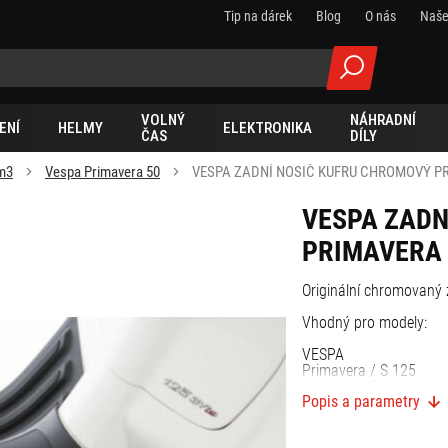
Tip na dárek
Blog
O nás
Naše
VOLNÝ
NÁHRADNÍ
ENÍ
HELMY
ELEKTRONIKA
ČAS
DÍLY
m3
Vespa Primavera 50
VESPA ZADNÍ NOSIČ KUFRU CHROMOVÝ PR
VESPA ZADN
PRIMAVERA 
Originální chromovaný 
Vhodný pro modely:
VESPA
Primavera / S 125
Primavera 50
Popis a parametry
Sprint / S 125
Sprint 50
Elettrica