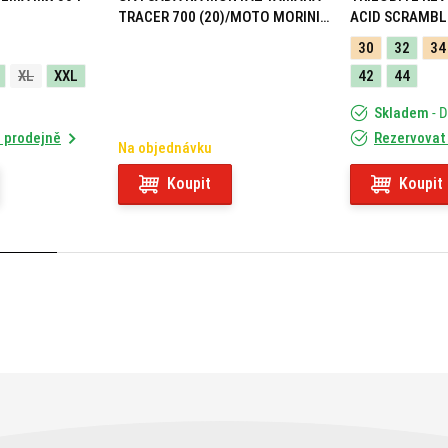
TRACER 700 (20)/MOTO MORINI
ACID SCRAMBL
X-CAPE 649 (21) 05RKIT
30
32
34
XL
XXL
42
44
Skladem
- 
 prodejně
Rezervovat
Na objednávku
Koupit
Koupit