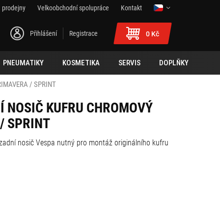
 prodejny
Velkoobchodní spolupráce
Kontakt
Přihlášení
Registrace
0 Kč
PNEUMATIKY
KOSMETIKA
SERVIS
DOPLŇKY
IMAVERA / SPRINT
Í NOSIČ KUFRU CHROMOVÝ
/ SPRINT
zadní nosič Vespa nutný pro montáž originálního kufru