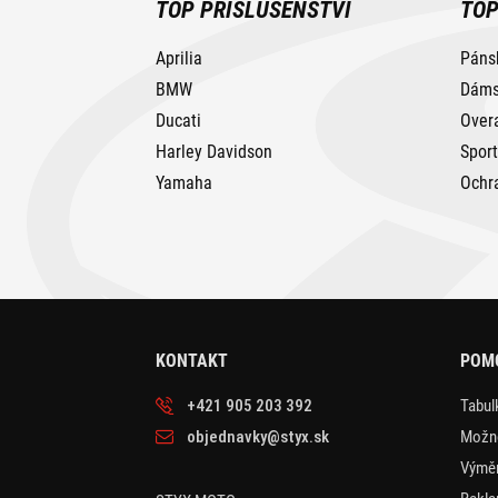
TOP PŘÍSLUŠENSTVÍ
TOP
Aprilia
Páns
BMW
Dáms
Ducati
Over
Harley Davidson
Spor
Yamaha
Ochr
KONTAKT
POM
+421 905 203 392
Tabulk
objednavky@styx.sk
Možno
Výměn