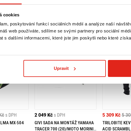
á cookies
klam, poskytování funkcí sociálních médií a analýze naší návšt
 náš web používáte, sdílíme se svými partnery pro sociální média
 s dalšími informacemi, které jste jim poskytli nebo které získa
Upravit
Kč
s DPH
2 049 Kč
s DPH
5 309 Kč
5 30
ELMA MX-504
GIVI SADA NA MONTÁŽ YAMAHA
TRILOBITE KEV
TRACER 700 (20)/MOTO MORINI
ACID SCRAMBL