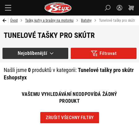
Styx-
cz
Úvod
Tašky, kufry a brašny na motorku
Batohy
Tunelové tašky pro skútr
TUNELOVÉ TAŠKY PRO SKÚTR
Nejoblíbenější
Filtrovat
Našli jsme
0
produktů v kategorii:
Tunelové tašky pro skútr
Eshopstyx
VAŠEMU VYHLEDÁVÁNÍ NEODPOVÍDÁ ŽÁDNÝ
PRODUKT
ZRUŠIT VŠECHNY FILTRY