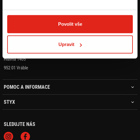
KONTAKT
+421 905 203 392
Povolit vše
objednavky@styx.sk
Upravit
STYX MOTO s.r.o.
Hlavná 1405
952 01 Vráble
POMOC A INFORMACE
STYX
SLEDUJTE NÁS