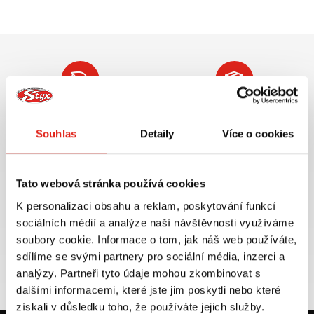
Největší výběr moto
Doprava ZDARMA pro
příslušenství ihned k
objednávky nad 2499 kč v
Souhlas
Detaily
Více o cookies
odběru
rámci ČR
VÍCE INFO
VÍCE INFO
Tato webová stránka používá cookies
K personalizaci obsahu a reklam, poskytování funkcí
sociálních médií a analýze naší návštěvnosti využíváme
soubory cookie. Informace o tom, jak náš web používáte,
Zboží SKLADEM
Výměna velikosti ZDARMA
sdílíme se svými partnery pro sociální média, inzerci a
expedujeme do 24 hod.
do 30 dnů
analýzy. Partneři tyto údaje mohou zkombinovat s
VÍCE INFO
VÍCE INFO
dalšími informacemi, které jste jim poskytli nebo které
získali v důsledku toho, že používáte jejich služby.