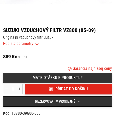
SUZUKI VZDUCHOVÝ FILTR VZ800 (05-09)
Originální vzduchový filtr Suzuki
Popis a parametry
Vhodný pro:
Suzuki VZ800 (05-09)
889 Kč
s DPH
Pokud si nejste jisti, zda bude vhodný na Váš motocykl Suzuki,
kontaktujte nás, rádi Vám pomůžeme.
Garancia najnižšej ceny
MATE OTÁZKU K PRODUKTU?
PŘIDAT DO KOŠÍKU
REZERVOVAT V PRODEJNĚ
Kód: 13780-39G00-000