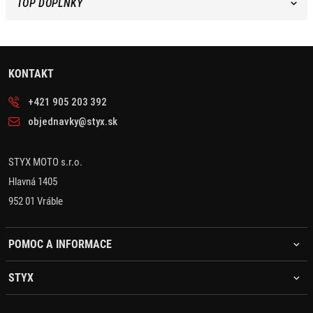
TOP DOPLŇKY
KONTAKT
+421 905 203 392
objednavky@styx.sk
STYX MOTO s.r.o.
Hlavná 1405
952 01 Vráble
POMOC A INFORMACE
STYX