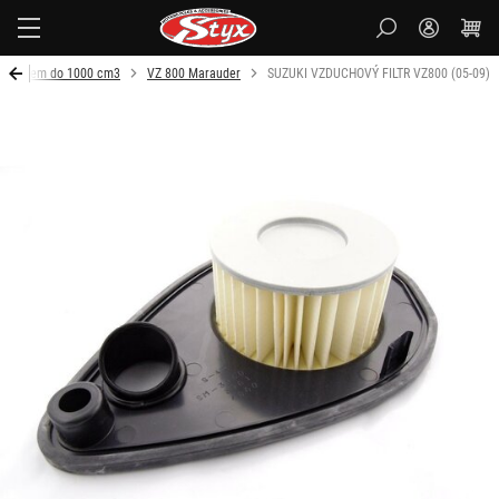
Styx-
cz
Objem do 1000 cm3
VZ 800 Marauder
SUZUKI VZDUCHOVÝ FILTR VZ800 (05-09)