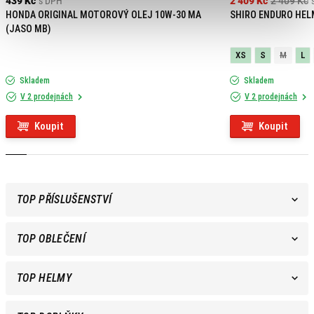
439 Kč
s DPH
2 409 Kč
2 409 Kč
HONDA ORIGINAL MOTOROVÝ OLEJ 10W-30 MA
SHIRO ENDURO HEL
(JASO MB)
XS
S
M
L
Skladem
Skladem
V 2 prodejnách
V 2 prodejnách
Koupit
Koupit
TOP PŘÍSLUŠENSTVÍ
TOP OBLEČENÍ
TOP HELMY