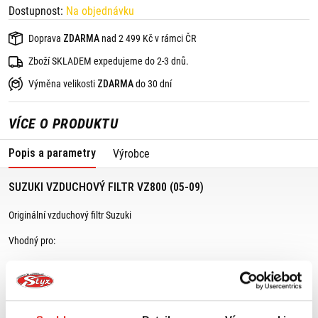
Dostupnost:
Na objednávku
Doprava
ZDARMA
nad 2 499 Kč v rámci ČR
Zboží SKLADEM expedujeme do 2-3 dnů.
Výměna velikosti
ZDARMA
do 30 dní
VÍCE O PRODUKTU
Popis a parametry
Výrobce
SUZUKI VZDUCHOVÝ FILTR VZ800 (05-09)
Originální vzduchový filtr Suzuki
Vhodný pro:
Suzuki VZ800 (05-09)
Pokud si nejste jisti, zda bude vhodný na Váš motocykl Suzuki, kontaktujte
nás, rádi Vám pomůžeme.