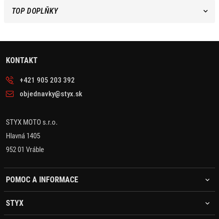
TOP DOPLŇKY
KONTAKT
+421 905 203 392
objednavky@styx.sk
STYX MOTO s.r.o.
Hlavná 1405
952 01 Vráble
POMOC A INFORMACE
STYX