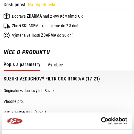
Dostupnost:
Na objednávku
Doprava
ZDARMA
nad 2 499 Kč v rámci ČR
Zboží SKLADEM expedujeme do 2-3 dnů.
Výměna velikosti
ZDARMA
do 30 dní
VÍCE O PRODUKTU
Popis a parametry
Výrobce
SUZUKI VZDUCHOVÝ FILTR GSX-R1000/A (17-21)
Originální vzduchový filtr Suzuki
Vhodné pro:
Suzuki GSX-R1000 (17-21)
Suzuki GSX-R1000R (17-21)
Pokud si nejste jisti, zda bude vhodný na Váš motocykl Suzuki, kontaktujte
nás, rádi Vám pomůžeme.