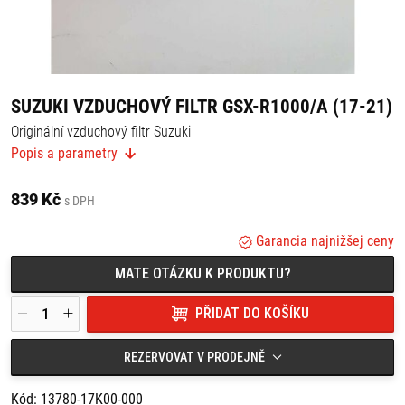
SUZUKI VZDUCHOVÝ FILTR GSX-R1000/A (17-21)
Originální vzduchový filtr Suzuki
Popis a parametry
Vhodné pro:
Suzuki GSX-R1000 (17-21)
839 Kč
s DPH
Suzuki GSX-R1000R (17-21)
Pokud si nejste jisti, zda bude vhodný na Váš motocykl Suzuki,
Garancia najnižšej ceny
kontaktujte nás, rádi Vám pomůžeme.
MATE OTÁZKU K PRODUKTU?
PŘIDAT DO KOŠÍKU
REZERVOVAT V PRODEJNĚ
Kód: 13780-17K00-000