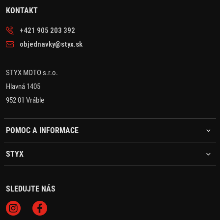
KONTAKT
+421 905 203 392
objednavky@styx.sk
STYX MOTO s.r.o.
Hlavná 1405
952 01 Vráble
POMOC A INFORMACE
STYX
SLEDUJTE NÁS