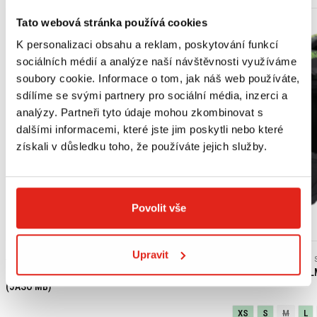
Tato webová stránka používá cookies
K personalizaci obsahu a reklam, poskytování funkcí
sociálních médií a analýze naší návštěvnosti využíváme
soubory cookie. Informace o tom, jak náš web používáte,
sdílíme se svými partnery pro sociální média, inzerci a
analýzy. Partneři tyto údaje mohou zkombinovat s
dalšími informacemi, které jste jim poskytli nebo které
získali v důsledku toho, že používáte jejich služby.
Povolit vše
Výpredaj
Upravit
439 Kč
s DPH
2 409 Kč
2 409 Kč
HONDA ORIGINAL MOTOROVÝ OLEJ 10W-30 MA
SHIRO ENDURO HEL
(JASO MB)
XS
S
M
L