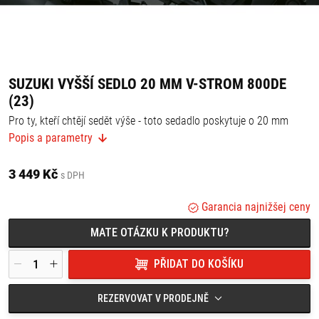
SUZUKI VYŠŠÍ SEDLO 20 MM V-STROM 800DE
(23)
Pro ty, kteří chtějí sedět výše - toto sedadlo poskytuje o 20 mm
vyšší posez než standardní sedlo.
Popis a parametry
3 449 Kč
s DPH
Garancia najnižšej ceny
MATE OTÁZKU K PRODUKTU?
PŘIDAT DO KOŠÍKU
REZERVOVAT V PRODEJNĚ