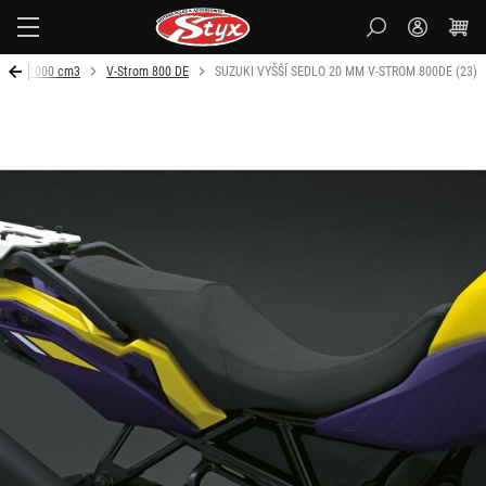
Styx-
cz
m do 1000 cm3
V-Strom 800 DE
SUZUKI VYŠŠÍ SEDLO 20 MM V-STROM 800DE (23)