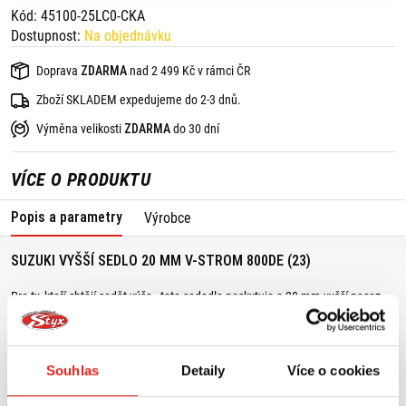
Kód: 45100-25LC0-CKA
Dostupnost:
Na objednávku
Doprava
ZDARMA
nad 2 499 Kč v rámci ČR
Zboží SKLADEM expedujeme do 2-3 dnů.
Výměna velikosti
ZDARMA
do 30 dní
VÍCE O PRODUKTU
Popis a parametry
Výrobce
SUZUKI VYŠŠÍ SEDLO 20 MM V-STROM 800DE (23)
Pro ty, kteří chtějí sedět výše - toto sedadlo poskytuje o 20 mm vyšší posez
než standardní sedlo.
Souhlas
Detaily
Více o cookies
MOHLO BY SE VÁM LÍBIT