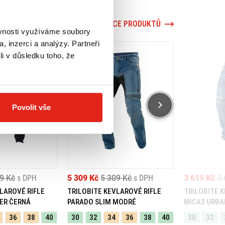
VÍCE PRODUKTŮ
ěvnosti využíváme soubory
, inzerci a analýzy. Partneři
li v důsledku toho, že
Povolit vše
9 Kč
s DPH
5 309 Kč
5 309 Kč
s DPH
3 619 Kč
3 
LAROVÉ RIFLE
TRILOBITE KEVLAROVÉ RIFLE
TRILOBITE 
ER ČERNÁ
PARADO SLIM MODRÉ
MICAS URBA
36
38
40
30
32
34
36
38
40
30
32