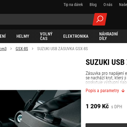
Tip na dárek
Blog
O nás
Naše
VOLNÝ
NÁHRADNÍ
ENÍ
HELMY
ELEKTRONIKA
ČAS
DÍLY
 cm3
GSX-8S
SUZUKI USB ZÁSUVKA GSX-8S
SUZUKI USB
Zásuvka pro napájení e
se nachází kryt, který
poskytuje výstupní nap
Popis a parametry
1 209 Kč
s DPH