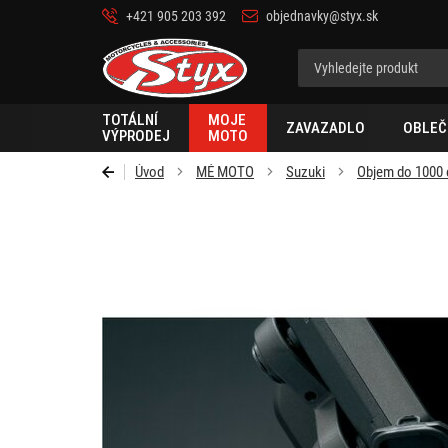
+421 905 203 392
objednavky@styx.sk
Styx-
cz
TOTÁLNÍ
MOJE
ZAVAZADLO
OBLEČ
VÝPRODEJ
MOTO
Úvod
MÉ MOTO
Suzuki
Objem do 1000