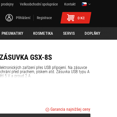
 prodejny
Velkoobchodní spolupráce
Kontakt
Přihlášení
Registrace
0 Kč
PNEUMATIKY
KOSMETIKA
SERVIS
DOPLŇKY
 ZÁSUVKA GSX-8S
lektronických zařízení přes USB připojení. Na zásuvce
 ji chrání před prachem, pískem atd. Zásuvka USB typu A
ětí 5 V a proud 2 A.
Garancia najnižšej ceny