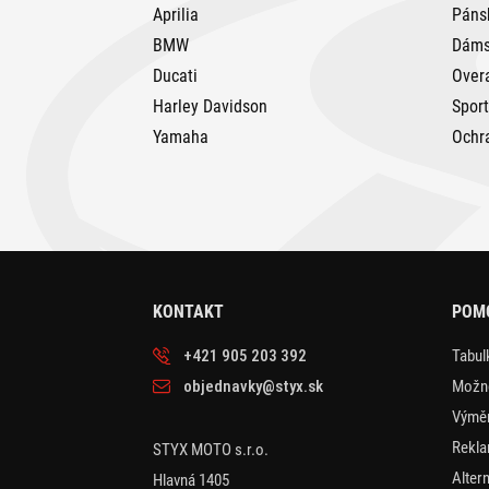
Aprilia
Páns
BMW
Dáms
Ducati
Over
Harley Davidson
Spor
Yamaha
Ochr
KONTAKT
POM
+421 905 203 392
Tabulk
objednavky@styx.sk
Možno
Výměn
Rekla
STYX MOTO s.r.o.
Alter
Hlavná 1405