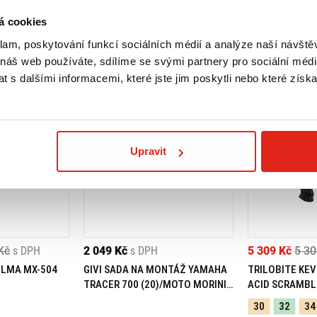
á cookies
klam, poskytování funkcí sociálních médií a analýze naší návšt
 náš web používáte, sdílíme se svými partnery pro sociální média
 s dalšími informacemi, které jste jim poskytli nebo které získa
Upravit
Kč
s DPH
2 049 Kč
s DPH
5 309 Kč
5 30
ELMA MX-504
GIVI SADA NA MONTÁŽ YAMAHA
TRILOBITE KEV
TRACER 700 (20)/MOTO MORINI
ACID SCRAMBL
X-CAPE 649 (21) 05RKIT
30
32
34