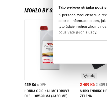
Tato webová stránka použív
MOHLO BY SE VÁM LÍBIT
K personalizaci obsahu a re
cookie. Informace o tom, jak
tyto údaje mohou zkombinovat
používáte jejich služby.
Výpredaj
439 Kč
s DPH
2 409 Kč
2 409 
HONDA ORIGINAL MOTOROVÝ
SHIRO ENDURO H
OLEJ 10W-30 MA (JASO MB)
ZELENÁ