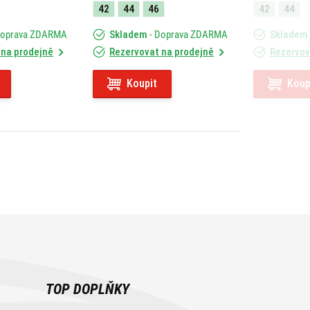
42
44
46
42
44
Doprava ZDARMA
Skladem
- Doprava ZDARMA
Skladem
 na prodejně
Rezervovat na prodejně
Rezervov
Koupit
Koup
TOP DOPLŇKY