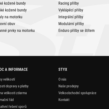
ké kožené bundy
Racing přilby
ké kožené bundy
Vyklápěcí přilby
aly na motorku
Integrální přilby
tovní obuv
Modulární přilby
anné prvky na motorku
Enduro přilby se štítem
OC A INFORMACE
STYX
y velikostí
O nás
sti dopravy a platby
Naše prodejny
a velikosti zdarma
Velkoobchodní spolupráce
mační řád
Kontakt
nativní řešení sporů