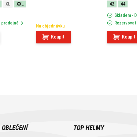
XL
XXL
42
44
Skladem
- 
 prodejně
Rezervovat
Na objednávku
Koupit
Koupit
 OBLEČENÍ
TOP HELMY