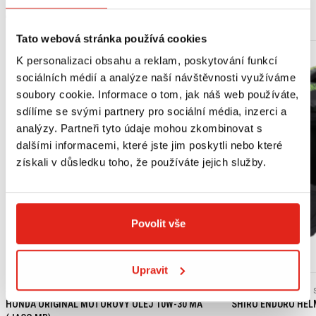
MOHLO BY SE VÁM LÍBIT
Tato webová stránka používá cookies
K personalizaci obsahu a reklam, poskytování funkcí
sociálních médií a analýze naší návštěvnosti využíváme
soubory cookie. Informace o tom, jak náš web používáte,
sdílíme se svými partnery pro sociální média, inzerci a
analýzy. Partneři tyto údaje mohou zkombinovat s
dalšími informacemi, které jste jim poskytli nebo které
získali v důsledku toho, že používáte jejich služby.
Povolit vše
Výpredaj
Upravit
439 Kč
s DPH
2 409 Kč
2 409 Kč
HONDA ORIGINAL MOTOROVÝ OLEJ 10W-30 MA
SHIRO ENDURO HEL