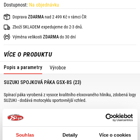
Dostupnost:
Na objednávku
Doprava
ZDARMA
nad 2 499 Kč v rámci ČR
Zboží SKLADEM expedujeme do 2-3 dnů.
Výměna velikosti
ZDARMA
do 30 dní
VÍCE O PRODUKTU
Popis a parametry
Výrobce
SUZUKI SPOJKOVÁ PÁKA GSX-8S (23)
Spínací páka vyrobená z vysoce kvalitního eloxovaného hliníku, zdobená logy
SUZUKI - dodává motocyklu sportovnější vzhled.
Vhodné kombinovat s:
- hliníkovou pákou brzdy 57400-25810-000,
- ochranným krytem spojkové páky 56300-25820-000.
Souhlas
Detaily
Více o cookies