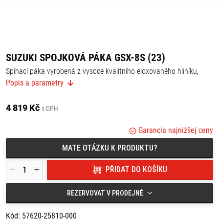
SUZUKI SPOJKOVÁ PÁKA GSX-8S (23)
Spínací páka vyrobená z vysoce kvalitního eloxovaného hliníku,
zdobená logy SUZUKI - dodává motocyklu sportovnější vzhled.
Popis a parametry
Vhodné kombinovat s:
- hliníkovou pákou brzdy 57400-25810-000,
4 819 Kč
- ochranným krytem spojkové páky 56300-25820-000.
s DPH
Garancia najnižšej ceny
MATE OTÁZKU K PRODUKTU?
PŘIDAT DO KOŠÍKU
REZERVOVAT V PRODEJNĚ
Kód: 57620-25810-000