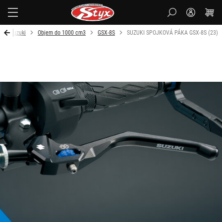
Styx-
cz
Suzuki
Objem do 1000 cm3
GSX-8S
SUZUKI SPOJKOVÁ PÁKA GSX-8S (23)