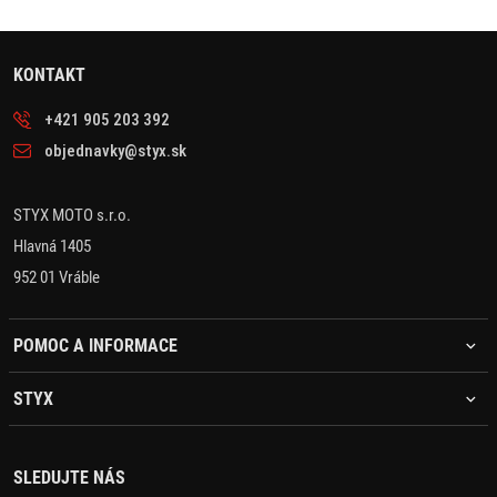
KONTAKT
+421 905 203 392
objednavky@styx.sk
STYX MOTO s.r.o.
Hlavná 1405
952 01 Vráble
POMOC A INFORMACE
STYX
SLEDUJTE NÁS