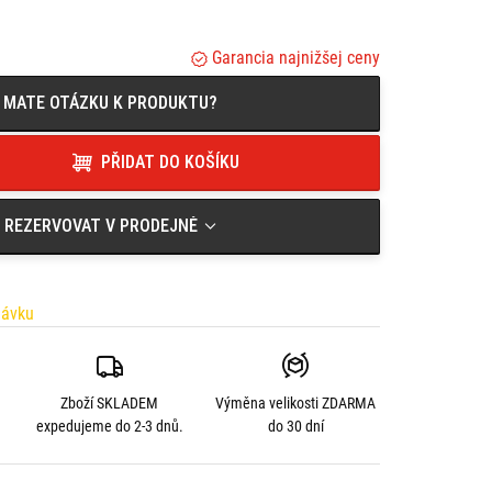
3780-15H00-000),
(09482-00558-000).
Garancia najnižšej ceny
MATE OTÁZKU K PRODUKTU?
PŘIDAT DO KOŠÍKU
REZERVOVAT V PRODEJNĚ
návku
Zboží SKLADEM
Výměna velikosti
ZDARMA
expedujeme do 2-3 dnů.
do 30 dní