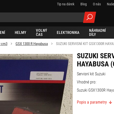
Tip na dárek
Blog
O nás
Naše
VOLNÝ
NÁHRADNÍ
ENÍ
HELMY
ELEKTRONIKA
ČAS
DÍLY
0 cm3
GSX 1300 R Hayabusa
SUZUKI SERVISNÍ KIT GSX1300R HAYA
SUZUKI SERV
HAYABUSA (
Servisní kit Suzuki
Vhodné pro:
Suzuki GSX1300R Haya
Kit obsahuje:
Popis a parametry
1 x olejový filtr (1651
1 x těsnění (09168-140