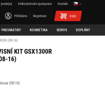
 prodejny
Velkoobchodní spolupráce
Kontakt
Přihlášení
Registrace
0 Kč
PNEUMATIKY
KOSMETIKA
SERVIS
DOPLŇKY
BUSA (08-16)
ISNÍ KIT GSX1300R
08-16)
busa (08-16)
0-07J00-000),
04-000),