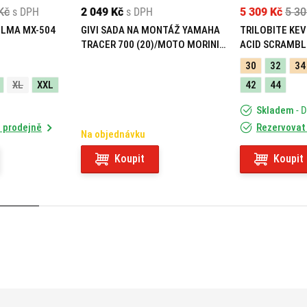
Kč
s DPH
2 049 Kč
s DPH
5 309 Kč
5 30
ELMA MX-504
GIVI SADA NA MONTÁŽ YAMAHA
TRILOBITE KEV
TRACER 700 (20)/MOTO MORINI
ACID SCRAMBL
X-CAPE 649 (21) 05RKIT
30
32
34
XL
XXL
42
44
Skladem
- 
 prodejně
Rezervovat
Na objednávku
Koupit
Koupit