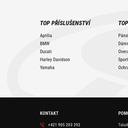
TOP PŘÍSLUŠENSTVÍ
TOP
Aprilia
Páns
BMW
Dáms
Ducati
Over
Harley Davidson
Spor
Yamaha
Ochr
KONTAKT
POM
+421 905 203 392
Tabulk