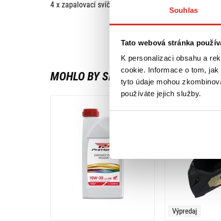
4 x zapalovací svíčka (09482-00558-000).
Souhlas
Tato webová stránka použív
K personalizaci obsahu a re
cookie. Informace o tom, jak
MOHLO BY SE VÁM LÍBIT
tyto údaje mohou zkombinovat
používáte jejich služby.
Výpredaj