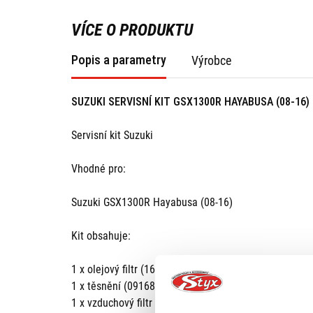
VÍCE O PRODUKTU
Popis a parametry
Výrobce
SUZUKI SERVISNÍ KIT GSX1300R HAYABUSA (08-16)
Servisní kit Suzuki
Vhodné pro:
Suzuki GSX1300R Hayabusa (08-16)
Kit obsahuje:
1 x olejový filtr (16510-07J00-000),
1 x těsnění (09168-14004-000),
1 x vzduchový filtr (13780-15H00-000),