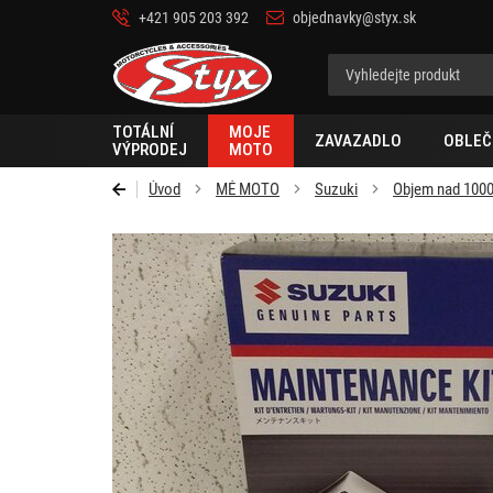
+421 905 203 392
objednavky@styx.sk
Styx-
cz
TOTÁLNÍ
MOJE
ZAVAZADLO
OBLEČ
VÝPRODEJ
MOTO
Úvod
MÉ MOTO
Suzuki
Objem nad 100