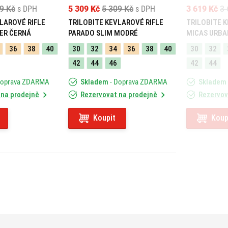
9 Kč
s DPH
5 309 Kč
5 309 Kč
s DPH
3 619 Kč
3 
LAROVÉ RIFLE
TRILOBITE KEVLAROVÉ RIFLE
TRILOBITE 
ER ČERNÁ
PARADO SLIM MODRÉ
MICAS URBA
36
38
40
30
32
34
36
38
40
30
32
42
44
46
42
44
Doprava ZDARMA
Skladem
- Doprava ZDARMA
Skladem
 na prodejně
Rezervovat na prodejně
Rezervov
Koupit
Koup