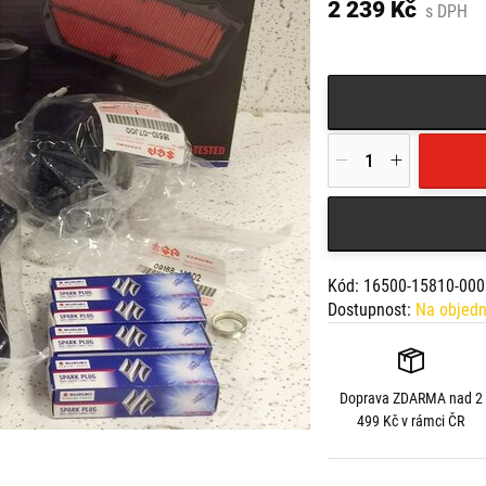
1 x vzduchový filtr (1
2 239 Kč
s DPH
4 x zapalovací svíčka 
Kód: 16500-15810-000
Dostupnost:
Na objed
Doprava
ZDARMA
nad 2
499 Kč v rámci ČR