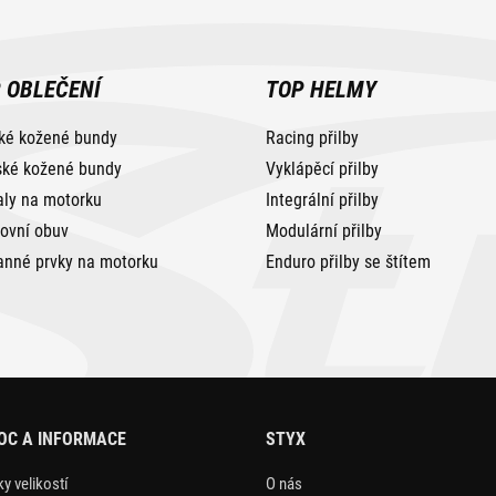
 OBLEČENÍ
TOP HELMY
ké kožené bundy
Racing přilby
ké kožené bundy
Vyklápěcí přilby
aly na motorku
Integrální přilby
tovní obuv
Modulární přilby
anné prvky na motorku
Enduro přilby se štítem
OC A INFORMACE
STYX
y velikostí
O nás