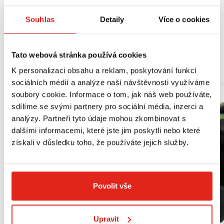
1 x těsnění (09168-12002-000),
1 x vzduchový filtr (13780-06G00-000),
Souhlas
Detaily
Více o cookies
4 x zapalovací svíčka (09482-00456-000).
Tato webová stránka používá cookies
MOHLO BY SE VÁM LÍBIT
K personalizaci obsahu a reklam, poskytování funkcí
sociálních médií a analýze naší návštěvnosti využíváme
soubory cookie. Informace o tom, jak náš web používáte,
sdílíme se svými partnery pro sociální média, inzerci a
analýzy. Partneři tyto údaje mohou zkombinovat s
dalšími informacemi, které jste jim poskytli nebo které
získali v důsledku toho, že používáte jejich služby.
Povolit vše
Upravit