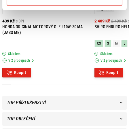
Výpredaj
439 Kč
s DPH
2 409 Kč
2 409 Kč
HONDA ORIGINAL MOTOROVÝ OLEJ 10W-30 MA
SHIRO ENDURO HEL
(JASO MB)
XS
S
M
L
Skladem
Skladem
V 2 prodejnách
V 2 prodejnách
Koupit
Koupit
TOP PŘÍSLUŠENSTVÍ
TOP OBLEČENÍ