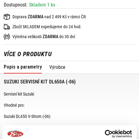
Dostupnost:
Skladem 1 ks
Doprava
ZDARMA
nad 2 499 Kč v rámci ČR
Zboží SKLADEM expedujeme do 24 hod.
Výměna velikosti
ZDARMA
do 30 dní
VÍCE O PRODUKTU
Popis a parametry
Výrobce
SUZUKI SERVISNÍ KIT DL650A (-06)
Servisní kit Suzuki
Vhodné pro:
Suzuki DL650 V-Strom (-06)
Kit obsahuje:
1 x olejový filtr (16510-07J00-000),