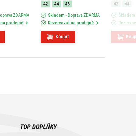
42
44
46
42
44
Doprava ZDARMA
Skladem
- Doprava ZDARMA
Skladem
 na prodejně
Rezervovat na prodejně
Rezervov
Koupit
Koup
TOP DOPLŇKY