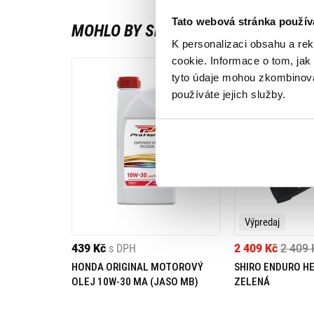
Tato webová stránka použív
MOHLO BY SE VÁM LÍBIT
K personalizaci obsahu a re
cookie. Informace o tom, jak
tyto údaje mohou zkombinovat
používáte jejich služby.
Výpredaj
439 Kč
s DPH
2 409 Kč
2 409 
HONDA ORIGINAL MOTOROVÝ
SHIRO ENDURO H
OLEJ 10W-30 MA (JASO MB)
ZELENÁ