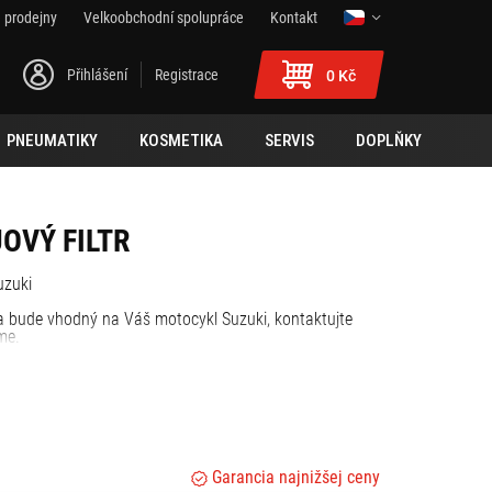
 prodejny
Velkoobchodní spolupráce
Kontakt
Přihlášení
Registrace
0 Kč
PNEUMATIKY
KOSMETIKA
SERVIS
DOPLŇKY
OVÝ FILTR
Suzuki
zda bude vhodný na Váš motocykl Suzuki, kontaktujte
me.
Garancia najnižšej ceny