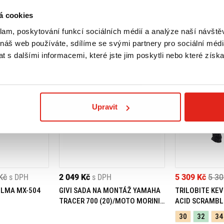
á cookies
klam, poskytování funkcí sociálních médií a analýze naší návšt
 náš web používáte, sdílíme se svými partnery pro sociální média
 s dalšími informacemi, které jste jim poskytli nebo které získa
Upravit
Kč
s DPH
2 049 Kč
s DPH
5 309 Kč
5 30
ELMA MX-504
GIVI SADA NA MONTÁŽ YAMAHA
TRILOBITE KEV
TRACER 700 (20)/MOTO MORINI
ACID SCRAMBL
X-CAPE 649 (21) 05RKIT
30
32
34