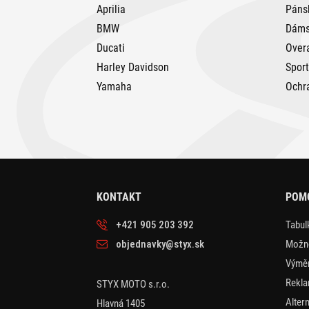
Aprilia
Páns
BMW
Dáms
Ducati
Over
Harley Davidson
Spor
Yamaha
Ochr
KONTAKT
POM
+421 905 203 392
Tabulk
objednavky@styx.sk
Možno
Výměn
Rekla
STYX MOTO s.r.o.
Alter
Hlavná 1405