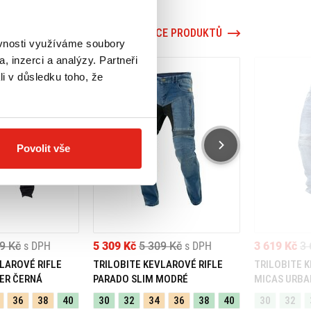
VÍCE PRODUKTŮ
ěvnosti využíváme soubory
, inzerci a analýzy. Partneři
li v důsledku toho, že
Povolit vše
9 Kč
s DPH
5 309 Kč
5 309 Kč
s DPH
3 619 Kč
3 
LAROVÉ RIFLE
TRILOBITE KEVLAROVÉ RIFLE
TRILOBITE 
ER ČERNÁ
PARADO SLIM MODRÉ
MICAS URBA
36
38
40
30
32
34
36
38
40
30
32