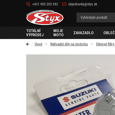
+421 905 203 392
objednavky@styx.sk
Styx-
cz
TOTÁLNÍ
MOJE
ZAVAZADLO
OBLEČ
VÝPRODEJ
MOTO
Úvod
Náhradní díly na motorku
Olejové filtr