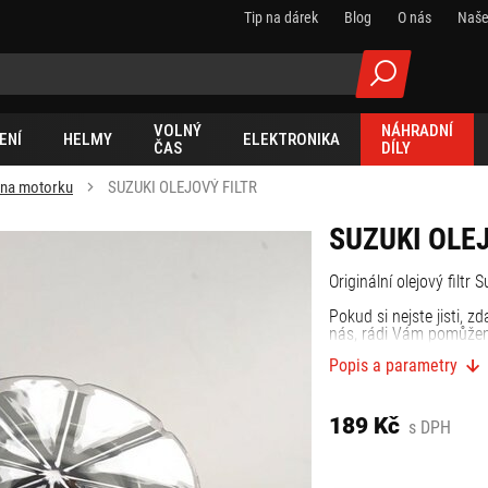
Tip na dárek
Blog
O nás
Naše
VOLNÝ
NÁHRADNÍ
ENÍ
HELMY
ELEKTRONIKA
ČAS
DÍLY
y na motorku
SUZUKI OLEJOVÝ FILTR
SUZUKI OLEJ
Originální olejový filtr 
Pokud si nejste jisti, 
nás, rádi Vám pomůže
Popis a parametry
189 Kč
s DPH