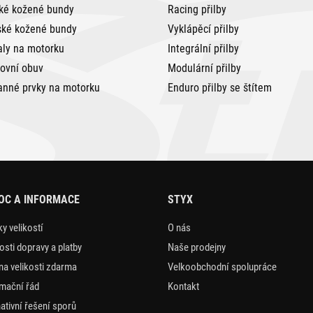
ké kožené bundy
Racing přilby
ké kožené bundy
Vyklápěcí přilby
aly na motorku
Integrální přilby
tovní obuv
Modulární přilby
anné prvky na motorku
Enduro přilby se štítem
OC A INFORMACE
STYX
y velikostí
O nás
sti dopravy a platby
Naše prodejny
a velikosti zdarma
Velkoobchodní spolupráce
mační řád
Kontakt
nativní řešení sporů