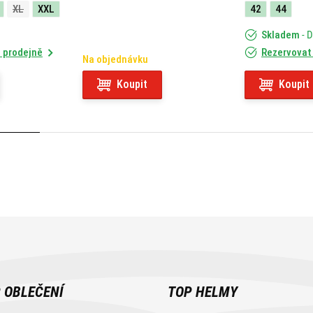
XL
XXL
42
44
Skladem
- 
 prodejně
Rezervovat
Na objednávku
Koupit
Koupit
 OBLEČENÍ
TOP HELMY