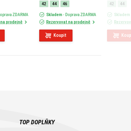
42
44
46
42
44
Doprava ZDARMA
Skladem
- Doprava ZDARMA
Skladem
 na prodejně
Rezervovat na prodejně
Rezervov
Koupit
Koup
TOP DOPLŇKY