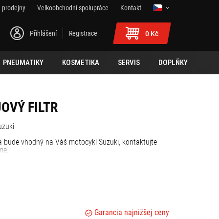
 prodejny
Velkoobchodní spolupráce
Kontakt
Přihlášení
Registrace
0 Kč
PNEUMATIKY
KOSMETIKA
SERVIS
DOPLŇKY
OVÝ FILTR
Suzuki
zda bude vhodný na Váš motocykl Suzuki, kontaktujte
me.
Garancia najnižšej ceny