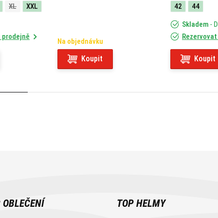
XL
XXL
42
44
Skladem
- 
 prodejně
Rezervovat
Na objednávku
Koupit
Koupit
 OBLEČENÍ
TOP HELMY