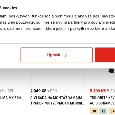
á cookies
klam, poskytování funkcí sociálních médií a analýze naší návšt
 náš web používáte, sdílíme se svými partnery pro sociální média
 s dalšími informacemi, které jste jim poskytli nebo které získa
Upravit
Kč
s DPH
2 049 Kč
s DPH
5 309 Kč
5 30
ELMA MX-504
GIVI SADA NA MONTÁŽ YAMAHA
TRILOBITE KEV
TRACER 700 (20)/MOTO MORINI
ACID SCRAMBL
X-CAPE 649 (21) 05RKIT
30
32
34