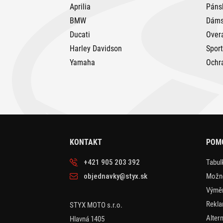
Aprilia
Páns
BMW
Dáms
Ducati
Over
Harley Davidson
Spor
Yamaha
Ochr
KONTAKT
POM
+421 905 203 392
Tabulk
objednavky@styx.sk
Možno
Výměn
Rekla
STYX MOTO s.r.o.
Alter
Hlavná 1405