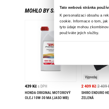
Tato webová stránka použív
MOHLO BY SE VÁM LÍBIT
K personalizaci obsahu a re
cookie. Informace o tom, jak
tyto údaje mohou zkombinovat
používáte jejich služby.
Výpredaj
439 Kč
s DPH
2 409 Kč
2 409 
HONDA ORIGINAL MOTOROVÝ
SHIRO ENDURO H
OLEJ 10W-30 MA (JASO MB)
ZELENÁ