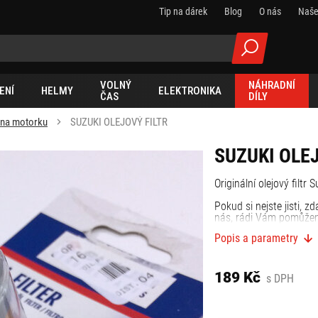
Tip na dárek
Blog
O nás
Naše
VOLNÝ
NÁHRADNÍ
ENÍ
HELMY
ELEKTRONIKA
ČAS
DÍLY
y na motorku
SUZUKI OLEJOVÝ FILTR
SUZUKI OLEJ
Originální olejový filtr 
Pokud si nejste jisti, 
nás, rádi Vám pomůže
Popis a parametry
189 Kč
s DPH