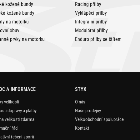
ké kožené bundy
Racing přilby
ké kožené bundy
Vyklápěcí přilby
aly na motorku
Integrální přilby
tovní obuv
Modulární přilby
anné prvky na motorku
Enduro přilby se štítem
OC A INFORMACE
STYX
y velikostí
O nás
sti dopravy a platby
Naše prodejny
a velikosti zdarma
Velkoobchodní spolupráce
mační řád
Kontakt
nativní řešení sporů