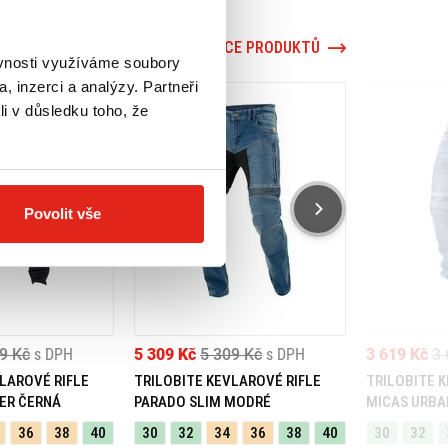
VÍCE PRODUKTŮ
ěvnosti využíváme soubory
, inzerci a analýzy. Partneři
li v důsledku toho, že
Povolit vše
9 Kč
s DPH
5 309 Kč
5 309 Kč
s DPH
3 619 Kč
3 
LAROVÉ RIFLE
TRILOBITE KEVLAROVÉ RIFLE
TRILOBITE 
ER ČERNÁ
PARADO SLIM MODRÉ
MICAS URBA
36
38
40
30
32
34
36
38
40
30
32