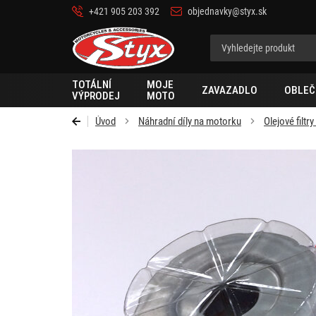
+421 905 203 392
objednavky@styx.sk
Styx-
cz
TOTÁLNÍ
MOJE
ZAVAZADLO
OBLEČ
VÝPRODEJ
MOTO
Úvod
Náhradní díly na motorku
Olejové filtr