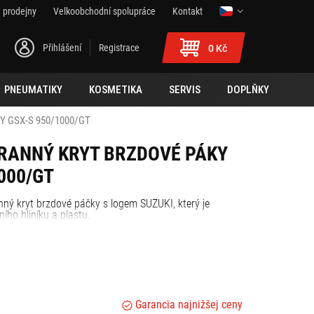
 prodejny
Velkoobchodní spolupráce
Kontakt
Přihlášení
Registrace
0 Kč
PNEUMATIKY
KOSMETIKA
SERVIS
DOPLŇKY
 GSX-S 950/1000/GT
RANNÝ KRYT BRZDOVÉ PÁKY
000/GT
ný kryt brzdové páčky s logem SUZUKI, který je
ního hliníku a plastu.
Garancia najnižšej ceny