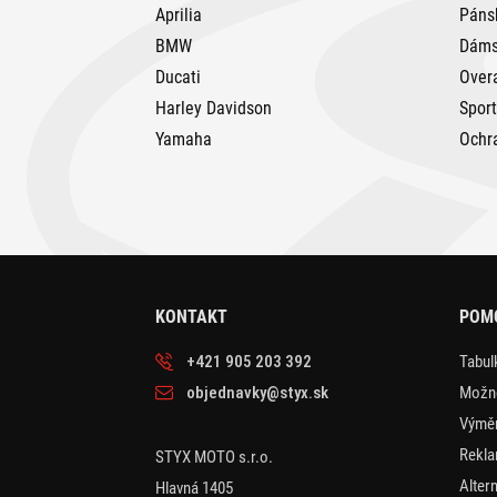
Aprilia
Páns
BMW
Dáms
Ducati
Over
Harley Davidson
Spor
Yamaha
Ochr
KONTAKT
POM
+421 905 203 392
Tabulk
objednavky@styx.sk
Možno
Výměn
Rekla
STYX MOTO s.r.o.
Alter
Hlavná 1405