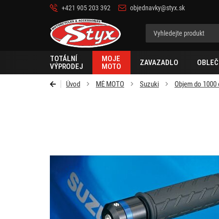
+421 905 203 392
objednavky@styx.sk
Styx-
cz
TOTÁLNÍ
MOJE
ZAVAZADLO
OBLEČ
VÝPRODEJ
MOTO
Úvod
MÉ MOTO
Suzuki
Objem do 1000