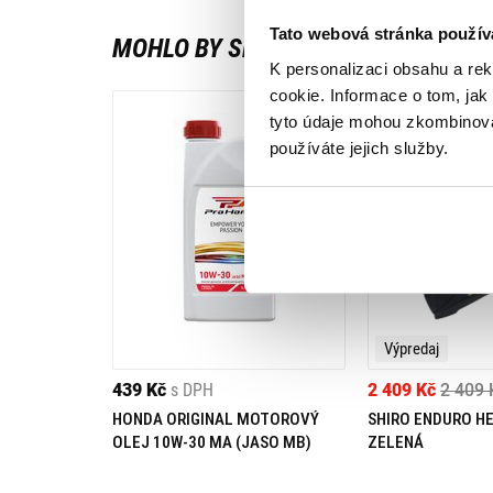
Tato webová stránka použív
MOHLO BY SE VÁM LÍBIT
K personalizaci obsahu a re
cookie. Informace o tom, jak
tyto údaje mohou zkombinovat
používáte jejich služby.
Výpredaj
439 Kč
s DPH
2 409 Kč
2 409 
HONDA ORIGINAL MOTOROVÝ
SHIRO ENDURO H
OLEJ 10W-30 MA (JASO MB)
ZELENÁ