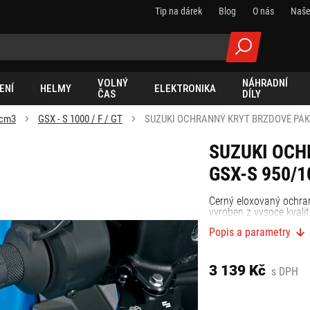
Tip na dárek
Blog
O nás
Naše
VOLNÝ
NÁHRADNÍ
ENÍ
HELMY
ELEKTRONIKA
ČAS
DÍLY
 cm3
GSX - S 1000 / F / GT
SUZUKI OCHRANNÝ KRYT BRZDOVÉ PÁKY
SUZUKI OCH
GSX-S 950/1
Černý eloxovaný ochran
vyroben z vysoce kvalit
Popis a parametry
3 139 Kč
s DPH