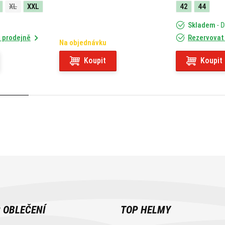
XL
XXL
42
44
Skladem
- 
 prodejně
Rezervovat
Na objednávku
Koupit
Koupit
 OBLEČENÍ
TOP HELMY