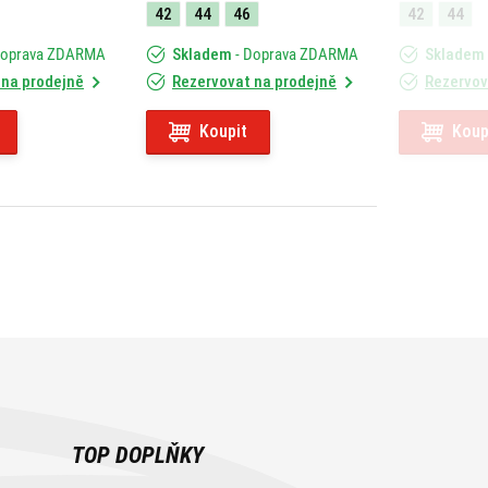
42
44
46
42
44
Doprava ZDARMA
Skladem
- Doprava ZDARMA
Skladem
 na prodejně
Rezervovat na prodejně
Rezervov
Koupit
Koup
TOP DOPLŇKY