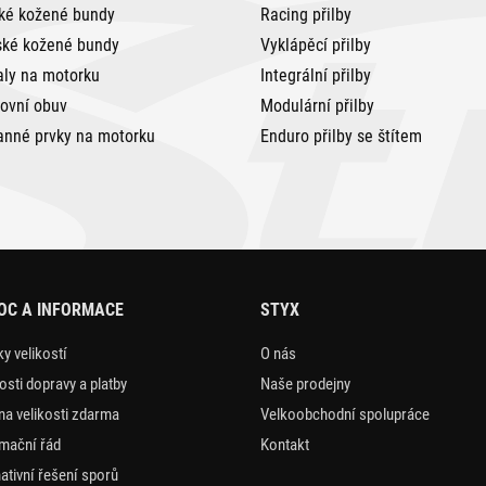
ké kožené bundy
Racing přilby
ké kožené bundy
Vyklápěcí přilby
aly na motorku
Integrální přilby
tovní obuv
Modulární přilby
anné prvky na motorku
Enduro přilby se štítem
OC A INFORMACE
STYX
y velikostí
O nás
sti dopravy a platby
Naše prodejny
a velikosti zdarma
Velkoobchodní spolupráce
mační řád
Kontakt
nativní řešení sporů