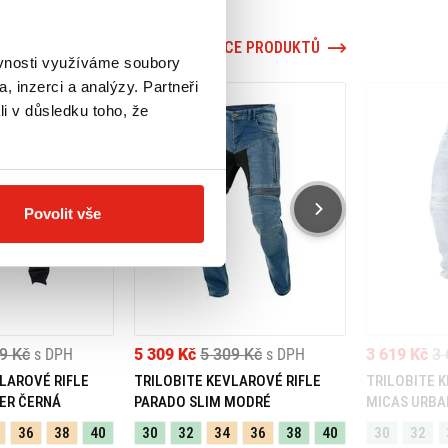
VÍCE PRODUKTŮ
ěvnosti využíváme soubory
, inzerci a analýzy. Partneři
li v důsledku toho, že
Povolit vše
9 Kč
s DPH
5 309 Kč
5 309 Kč
s DPH
3 619 Kč
3 
LAROVÉ RIFLE
TRILOBITE KEVLAROVÉ RIFLE
TRILOBITE 
ER ČERNÁ
PARADO SLIM MODRÉ
MICAS URBA
36
38
40
30
32
34
36
38
40
30
32