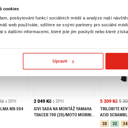
á cookies
klam, poskytování funkcí sociálních médií a analýze naší návšt
 náš web používáte, sdílíme se svými partnery pro sociální média
 s dalšími informacemi, které jste jim poskytli nebo které získa
Upravit
Kč
s DPH
2 049 Kč
s DPH
5 309 Kč
5 30
ELMA MX-504
GIVI SADA NA MONTÁŽ YAMAHA
TRILOBITE KEV
TRACER 700 (20)/MOTO MORINI
ACID SCRAMBL
X-CAPE 649 (21) 05RKIT
30
32
34