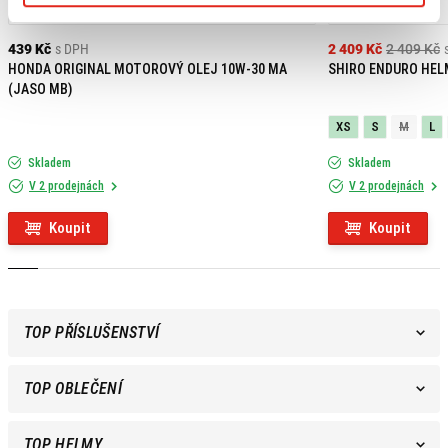
Výpredaj
439 Kč
s DPH
2 409 Kč
2 409 Kč
HONDA ORIGINAL MOTOROVÝ OLEJ 10W-30 MA
SHIRO ENDURO HEL
(JASO MB)
XS
S
M
L
Skladem
Skladem
V 2 prodejnách
V 2 prodejnách
Koupit
Koupit
TOP PŘÍSLUŠENSTVÍ
TOP OBLEČENÍ
TOP HELMY