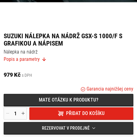
SUZUKI NÁLEPKA NA NÁDRŽ GSX-S 1000/F S
GRAFIKOU A NÁPISEM
Nálepka na nádrž
Popis a parametry
Nálepka se skládá ze 3 kusů.
Chrání nádrž proti poškrábání a dodává motocyklu stylový vzhled.
979 Kč
s DPH
Vhodné pro:
Suzuki GSX-S 1000/F/GT
Garancia najnižšej ceny
MATE OTÁZKU K PRODUKTU?
PŘIDAT DO KOŠÍKU
REZERVOVAT V PRODEJNĚ