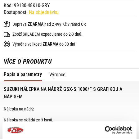
Kód: 99180-48K10-GRY
Dostupnost:
Na objednávku
Doprava
ZDARMA
nad 2 499 Kč v rámci ČR
Zboží SKLADEM expedujeme do 2-3 dnů.
Výměna velikosti
ZDARMA
do 30 dní
VÍCE O PRODUKTU
Popis a parametry
Výrobce
SUZUKI NÁLEPKA NA NÁDRŽ GSX-S 1000/F S GRAFIKOU A
NÁPISEM
Nálepka na nádrž
Nálepka se skládá ze 3 kusů.
Chrání nádrž proti poškrábání a dodává motocyklu stylový vzhled.
Vhodné pro: