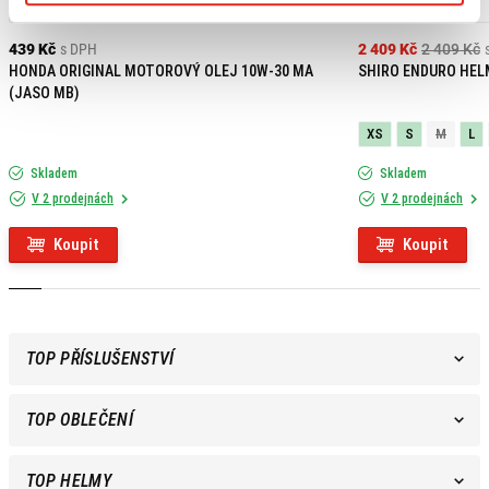
Výpredaj
439 Kč
s DPH
2 409 Kč
2 409 Kč
HONDA ORIGINAL MOTOROVÝ OLEJ 10W-30 MA
SHIRO ENDURO HEL
(JASO MB)
XS
S
M
L
Skladem
Skladem
V 2 prodejnách
V 2 prodejnách
Koupit
Koupit
TOP PŘÍSLUŠENSTVÍ
TOP OBLEČENÍ
TOP HELMY