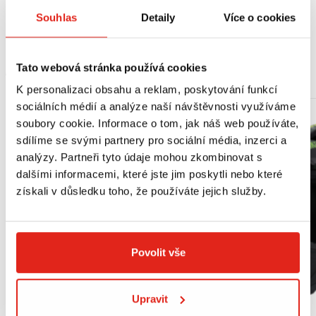
SUZUKI originální díl, splňuje WVTA homologaci.
Souhlas
Detaily
Více o cookies
V balení se nachází relé pro LED blinkry.
Tato webová stránka používá cookies
MOHLO BY SE VÁM LÍBIT
K personalizaci obsahu a reklam, poskytování funkcí
sociálních médií a analýze naší návštěvnosti využíváme
soubory cookie. Informace o tom, jak náš web používáte,
sdílíme se svými partnery pro sociální média, inzerci a
analýzy. Partneři tyto údaje mohou zkombinovat s
dalšími informacemi, které jste jim poskytli nebo které
získali v důsledku toho, že používáte jejich služby.
Povolit vše
Upravit