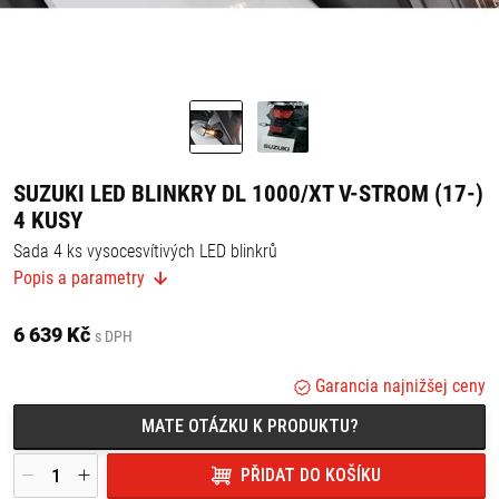
SUZUKI LED BLINKRY DL 1000/XT V-STROM (17-)
4 KUSY
Sada 4 ks vysocesvítivých LED blinkrů
Popis a parametry
Nízká spotřeba (1,2 W).
8 LED diod v každém blinkru.
SUZUKI originální díl, splňuje WVTA homologaci.
6 639 Kč
s DPH
V balení se nachází relé pro LED blinkry.
Garancia najnižšej ceny
MATE OTÁZKU K PRODUKTU?
PŘIDAT DO KOŠÍKU