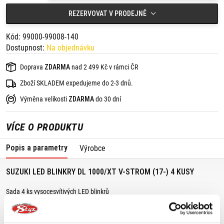
REZERVOVAT V PRODEJNĚ
Kód: 99000-99008-140
Dostupnost:
Na objednávku
Doprava
ZDARMA
nad 2 499 Kč v rámci ČR
Zboží SKLADEM expedujeme do 2-3 dnů.
Výměna velikosti
ZDARMA
do 30 dní
VÍCE O PRODUKTU
Popis a parametry
Výrobce
SUZUKI LED BLINKRY DL 1000/XT V-STROM (17-) 4 KUSY
Sada 4 ks vysocesvítivých LED blinkrů
Nízká spotřeba (1,2 W).
8 LED diod v každém blinkru.