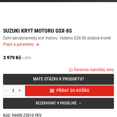
SUZUKI KRYT MOTORU GSX-8S
Dolní aerodynamický kryt motoru. Vašemu GSX-8S dodává kromě
dodatečné ochrany také unikátní vzhled.
Popis a parametry
3 979 Kč
s DPH
Garancia najnižšej ceny
MATE OTÁZKU K PRODUKTU?
PŘIDAT DO KOŠÍKU
REZERVOVAT V PRODEJNĚ
Kód: 94400-25810-YKV