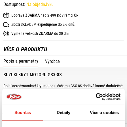
Dostupnost:
Na objednávku
Doprava
ZDARMA
nad 2 499 Kč v rámci ČR
Zboží SKLADEM expedujeme do 2-3 dnů.
Výměna velikosti
ZDARMA
do 30 dní
VÍCE O PRODUKTU
Popis a parametry
Výrobce
SUZUKI KRYT MOTORU GSX-8S
Dolní aerodynamický kryt motoru. Vašemu GSX-8S dodává kromě dodatečné
ochrany také unikátní vzhled.
MOHLO BY SE VÁM LÍBIT
Souhlas
Detaily
Více o cookies