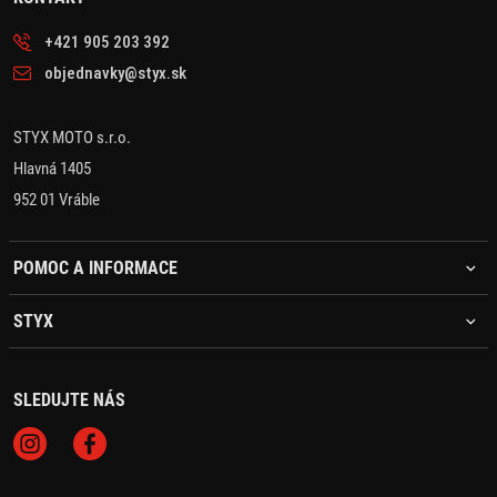
+421 905 203 392
objednavky@styx.sk
STYX MOTO s.r.o.
Hlavná 1405
952 01 Vráble
POMOC A INFORMACE
STYX
SLEDUJTE NÁS