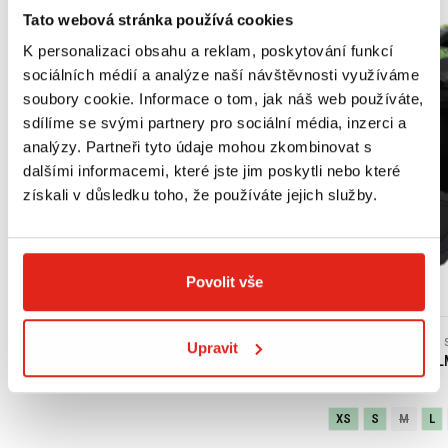
Tato webová stránka používá cookies
K personalizaci obsahu a reklam, poskytování funkcí
sociálních médií a analýze naší návštěvnosti využíváme
soubory cookie. Informace o tom, jak náš web používáte,
sdílíme se svými partnery pro sociální média, inzerci a
analýzy. Partneři tyto údaje mohou zkombinovat s
dalšími informacemi, které jste jim poskytli nebo které
získali v důsledku toho, že používáte jejich služby.
Povolit vše
Výpredaj
439 Kč
s DPH
2 409 Kč
2 409 Kč
Upravit
HONDA ORIGINAL MOTOROVÝ OLEJ 10W-30 MA
SHIRO ENDURO HEL
(JASO MB)
XS
S
M
L