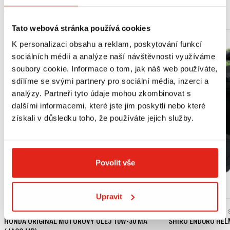
MOHLO BY SE VÁM LÍBIT
Tato webová stránka používá cookies
K personalizaci obsahu a reklam, poskytování funkcí
sociálních médií a analýze naší návštěvnosti využíváme
soubory cookie. Informace o tom, jak náš web používáte,
sdílíme se svými partnery pro sociální média, inzerci a
analýzy. Partneři tyto údaje mohou zkombinovat s
dalšími informacemi, které jste jim poskytli nebo které
získali v důsledku toho, že používáte jejich služby.
Povolit vše
Výpredaj
Upravit
439 Kč
s DPH
2 409 Kč
2 409 Kč
HONDA ORIGINAL MOTOROVÝ OLEJ 10W-30 MA
SHIRO ENDURO HEL