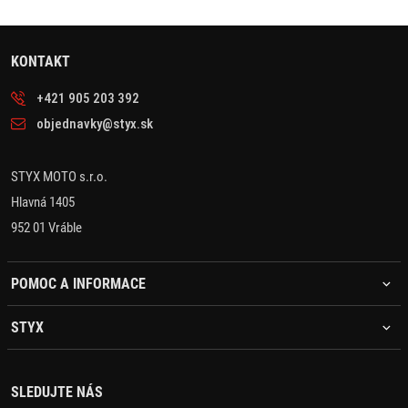
KONTAKT
+421 905 203 392
objednavky@styx.sk
STYX MOTO s.r.o.
Hlavná 1405
952 01 Vráble
POMOC A INFORMACE
STYX
SLEDUJTE NÁS