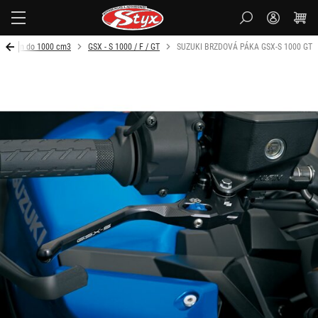
Styx-
cz
Objem do 1000 cm3
GSX - S 1000 / F / GT
SUZUKI BRZDOVÁ PÁKA GSX-S 1000 GT