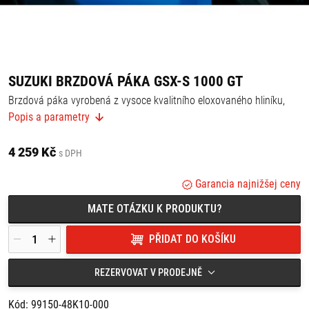
SUZUKI BRZDOVÁ PÁKA GSX-S 1000 GT
Brzdová páka vyrobená z vysoce kvalitního eloxovaného hliníku,
zdobená logy SUZUKI - dodává motocyklu sportovnější vzhled.
Popis a parametry
Vhodné kombinovat s:
- hliníkovou pákou spojky 99151-48K10-000,
4 259 Kč
- chráničem brzdové páky 99152-48K00-000.
s DPH
Garancia najnižšej ceny
MATE OTÁZKU K PRODUKTU?
PŘIDAT DO KOŠÍKU
REZERVOVAT V PRODEJNĚ
Kód: 99150-48K10-000