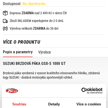
Dostupnost:
Na objednávku
Doprava
ZDARMA
nad 2 499 Kč v rámci ČR
Zboží SKLADEM expedujeme do 2-3 dnů.
Výměna velikosti
ZDARMA
do 30 dní
VÍCE O PRODUKTU
Popis a parametry
Výrobce
SUZUKI BRZDOVÁ PÁKA GSX-S 1000 GT
Brzdová páka vyrobená z vysoce kvalitního eloxovaného hliníku, zdobená
logy SUZUKI - dodává motocyklu sportovnější vzhled.
Vhodné kombinovat s:
- hliníkovou pákou spojky 99151-48K10-000,
- chráničem brzdové páky 99152-48K00-000.
Souhlas
Detaily
Více o cookies