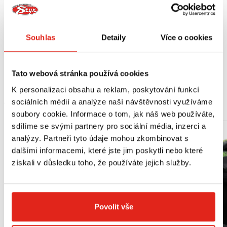
Plexi z optického polykarbonátu odolného proti poškrábání přizpůsobené pro
maximální výhled.
Systém jednoduché demontáže plexi.
Příprava na použití osobních slunečních brýlí.
Souhlas
Detaily
Více o cookies
Mytelný interiér.
Velmi prodyšná.
Připravená na instalaci fólie proti zamlžování (není součástí balení).
Tato webová stránka používá cookies
K personalizaci obsahu a reklam, poskytování funkcí
MOHLO BY SE VÁM LÍBIT
sociálních médií a analýze naší návštěvnosti využíváme
soubory cookie. Informace o tom, jak náš web používáte,
sdílíme se svými partnery pro sociální média, inzerci a
analýzy. Partneři tyto údaje mohou zkombinovat s
dalšími informacemi, které jste jim poskytli nebo které
získali v důsledku toho, že používáte jejich služby.
Povolit vše