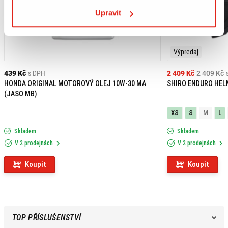
Upravit
Výpredaj
439 Kč
s DPH
2 409 Kč
2 409 Kč
HONDA ORIGINAL MOTOROVÝ OLEJ 10W-30 MA
SHIRO ENDURO HEL
(JASO MB)
XS
S
M
L
Skladem
Skladem
V 2 prodejnách
V 2 prodejnách
Koupit
Koupit
TOP PŘÍSLUŠENSTVÍ