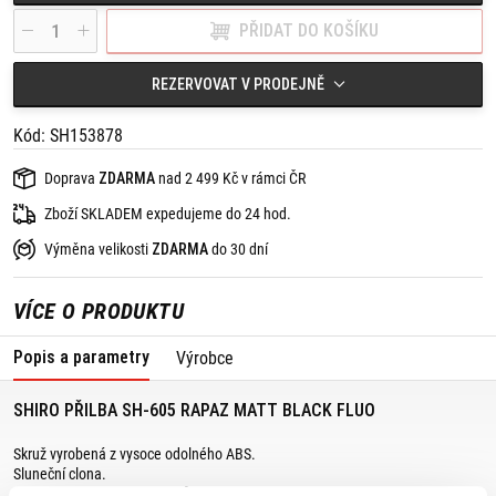
PŘIDAT DO KOŠÍKU
REZERVOVAT V PRODEJNĚ
Kód: SH153878
Doprava
ZDARMA
nad 2 499 Kč v rámci ČR
Zboží SKLADEM expedujeme do 24 hod.
Výměna velikosti
ZDARMA
do 30 dní
VÍCE O PRODUKTU
Popis a parametry
Výrobce
SHIRO PŘILBA SH-605 RAPAZ MATT BLACK FLUO
Skruž vyrobená z vysoce odolného ABS.
Sluneční clona.
Dvojitý vnější plášť pro přizpůsobení velikosti.