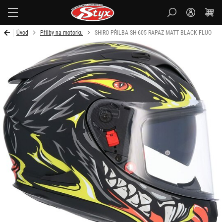
Styx-
cz
Úvod
Přilby na motorku
SHIRO PŘILBA SH-605 RAPAZ MATT BLACK FLUO