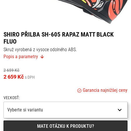
SHIRO PŘILBA SH-605 RAPAZ MATT BLACK
FLUO
Skruž vyrobená z vysoce odolného ABS.
Sluneční clona.
Popis a parametry
Dvojitý vnější plášť pro přizpůsobení velikosti.
Plexi z optického polykarbonátu odolného proti poškrábání
přizpůsobené pro maximální výhled.
2 659 Kč
Systém jednoduché demontáže plexi.
2 659 Kč
Příprava na použití osobních slunečních brýlí.
s DPH
Mytelný interiér.
Velmi prodyšná.
Garancia najnižšej ceny
Připravená na instalaci fólie proti zamlžování (není součástí balení).
VEĽKOSŤ:
Vyberte si variantu
MATE OTÁZKU K PRODUKTU?