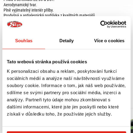
Aerodynamický tvar.
Plně vyjímatelný interiér přilby.
Prodyšná a antialergická podšívka z kvalitních materiálů.
Materiály Cool Max / Dry Max certifikované IDIADA Applus udržují interiér v
suchu a chladu během horkých dnů a lépe izolují.
Lak odolný vůči UV záření.
Nízká hmotnost 1280 g +/- 50 g.
Souhlas
Detaily
Více o cookies
Vstupní otvory v přední části přilby v místech nejlepšího přívodu čerstvého
vzduchu.
Výstupní otvory v zadní části na odvod teplého vzduchu.
Jednoduché nastavení i v rukavicích.
Tato webová stránka používá cookies
Plexi odolné vůči poškrábání.
Snadno použitelný mechanismus.
K personalizaci obsahu a reklam, poskytování funkcí
Perfektní zorné pole.
sociálních médií a analýze naší návštěvnosti využíváme
soubory cookie. Informace o tom, jak náš web používáte,
sdílíme se svými partnery pro sociální média, inzerci a
MOHLO BY SE VÁM LÍBIT
analýzy. Partneři tyto údaje mohou zkombinovat s
dalšími informacemi, které jste jim poskytli nebo které
získali v důsledku toho, že používáte jejich služby.