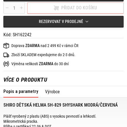
PŘIDAT DO KOŠÍKU
REZERVOVAT V PRODEJNĚ
Kód: SH162242
Doprava
ZDARMA
nad 2 499 Kč v rámci ČR
Zboží SKLADEM expedujeme do 2-3 dnů.
Výměna velikosti
ZDARMA
do 30 dní
VÍCE O PRODUKTU
Popis a parametry
Výrobce
SHIRO DĚTSKÁ HELMA SH-829 SHYSHARK MODRÁ/ČERVENÁ
Plášť vyrobený z plastu (ABS) s vysokou pevností a lehkostí.
Mikrometrická pracka.
Přilba s certifikací 22.06 & DOT.