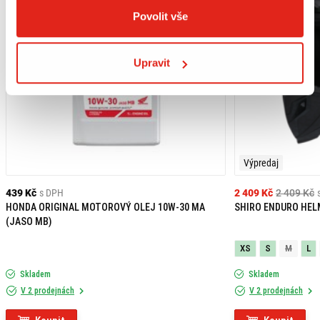
Povolit vše
Upravit
Výpredaj
439 Kč
s DPH
2 409 Kč
2 409 Kč
HONDA ORIGINAL MOTOROVÝ OLEJ 10W-30 MA
SHIRO ENDURO HEL
(JASO MB)
XS
S
M
L
Skladem
Skladem
V 2 prodejnách
V 2 prodejnách