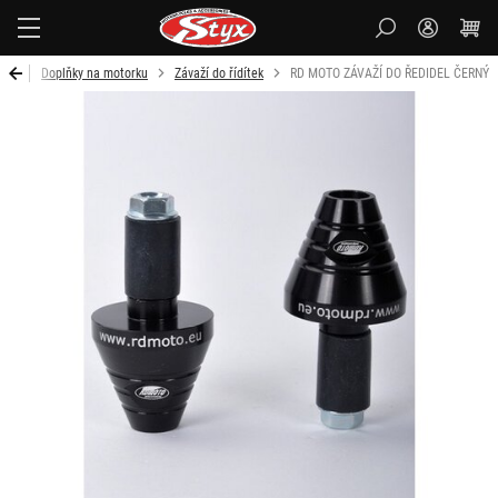
Styx-
cz
vod
Doplňky na motorku
Závaží do řídítek
RD MOTO ZÁVAŽÍ DO ŘEDIDEL ČERNÝ