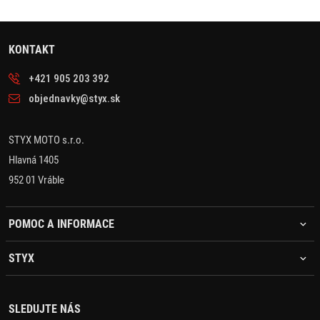
KONTAKT
+421 905 203 392
objednavky@styx.sk
STYX MOTO s.r.o.
Hlavná 1405
952 01 Vráble
POMOC A INFORMACE
STYX
SLEDUJTE NÁS