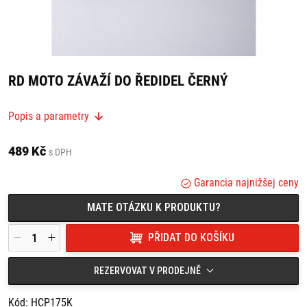
RD MOTO ZÁVAŽÍ DO ŘEDIDEL ČERNÝ
Originální design.
Popis a parametry
Vyrobeno z kvalitních materiálů.
Vhodné pro všechny druhy motocyklů.
Vhodné pro průměr řidítek 17,5mm.
489 Kč
s DPH
Cena za pár, včetně šroubů.
Garancia najnižšej ceny
MATE OTÁZKU K PRODUKTU?
PŘIDAT DO KOŠÍKU
REZERVOVAT V PRODEJNĚ
Kód: HCP175K