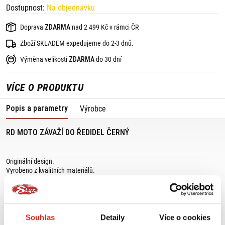
Dostupnost:
Na objednávku
Doprava
ZDARMA
nad 2 499 Kč v rámci ČR
Zboží SKLADEM expedujeme do 2-3 dnů.
Výměna velikosti
ZDARMA
do 30 dní
VÍCE O PRODUKTU
Popis a parametry
Výrobce
RD MOTO ZÁVAŽÍ DO ŘEDIDEL ČERNÝ
Originální design.
Vyrobeno z kvalitních materiálů.
Vhodné pro všechny druhy motocyklů.
Vhodné pro průměr řidítek 17,5mm.
Cena za pár, včetně šroubů.
Souhlas
Detaily
Více o cookies