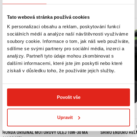
MOHLO BY SE VÁM LÍBIT
Tato webová stránka používá cookies
K personalizaci obsahu a reklam, poskytování funkcí
sociálních médií a analýze naší návštěvnosti využíváme
soubory cookie. Informace o tom, jak náš web používáte,
sdílíme se svými partnery pro sociální média, inzerci a
analýzy. Partneři tyto údaje mohou zkombinovat s
dalšími informacemi, které jste jim poskytli nebo které
získali v důsledku toho, že používáte jejich služby.
Povolit vše
Výpredaj
Upravit
439 Kč
s DPH
2 409 Kč
2 409 Kč
HONDA ORIGINAL MOTOROVÝ OLEJ 10W-30 MA
SHIRO ENDURO HEL