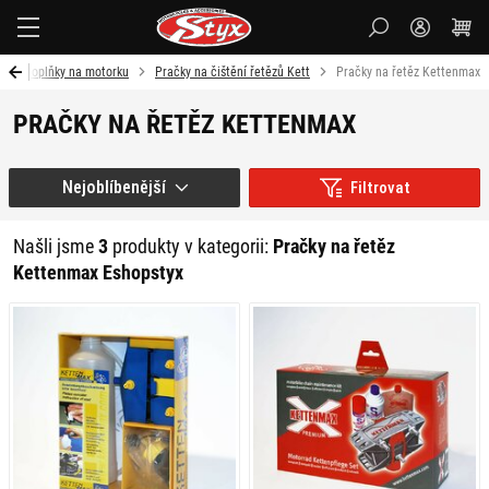
Styx-
cz
Doplňky na motorku
Pračky na čištění řetězů Kett
Pračky na řetěz Kettenmax
PRAČKY NA ŘETĚZ KETTENMAX
Nejoblíbenější
Filtrovat
Našli jsme
3
produkty v kategorii:
Pračky na řetěz
Kettenmax Eshopstyx