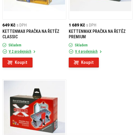
649 Kč
s DPH
1 689 Kč
s DPH
KETTENMAX PRAČKA NA ŘETĚZ
KETTENMAX PRAČKA NA ŘETĚZ
CLASSIC
PREMIUM
Skladem
Skladem
V 2 prodejnách
V 4 prodejnách
Koupit
Koupit