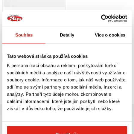
1 039 Kč
s DPH
KETTENMAX PRAČKA NA ŘETĚZ
PREMIUM LIGHT
Souhlas
Detaily
Více o cookies
Skladem
V 3 prodejnách
Tato webová stránka používá cookies
Koupit
K personalizaci obsahu a reklam, poskytování funkcí
sociálních médií a analýze naší návštěvnosti využíváme
soubory cookie. Informace o tom, jak náš web používáte,
Prohlédli jste si
3
z
3
produktů
sdílíme se svými partnery pro sociální média, inzerci a
analýzy. Partneři tyto údaje mohou zkombinovat s
dalšími informacemi, které jste jim poskytli nebo které
získali v důsledku toho, že používáte jejich služby.