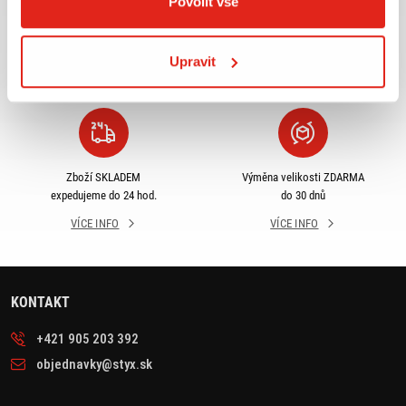
Povolit vše
Největší výběr moto
Doprava ZDARMA pro
příslušenství ihned k
objednávky nad 2499 kč v
odběru
rámci ČR
Upravit
VÍCE INFO
VÍCE INFO
Zboží SKLADEM
Výměna velikosti ZDARMA
expedujeme do 24 hod.
do 30 dnů
VÍCE INFO
VÍCE INFO
KONTAKT
+421 905 203 392
objednavky@styx.sk