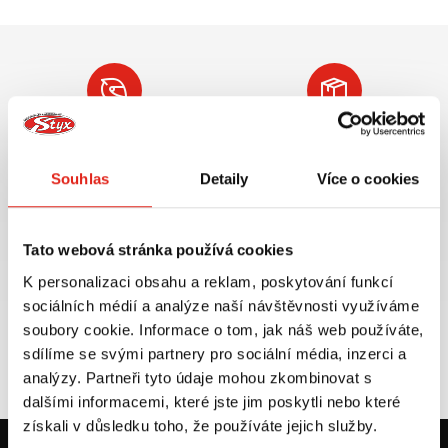
Největší výběr moto
Doprava ZDARMA pro
příslušenství ihned k
objednávky nad 2499 kč v
Souhlas
Detaily
Více o cookies
odběru
rámci ČR
VÍCE INFO
VÍCE INFO
Tato webová stránka používá cookies
K personalizaci obsahu a reklam, poskytování funkcí
sociálních médií a analýze naší návštěvnosti využíváme
Zboží SKLADEM
Výměna velikosti ZDARMA
soubory cookie. Informace o tom, jak náš web používáte,
expedujeme do 24 hod.
do 30 dnů
sdílíme se svými partnery pro sociální média, inzerci a
VÍCE INFO
VÍCE INFO
analýzy. Partneři tyto údaje mohou zkombinovat s
dalšími informacemi, které jste jim poskytli nebo které
získali v důsledku toho, že používáte jejich služby.