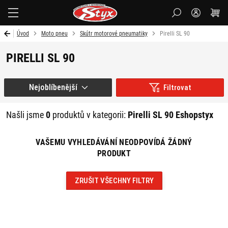
Styx-
cz
Úvod
Moto pneu
Skútr motorové pneumatiky
Pirelli SL 90
PIRELLI SL 90
Nejoblíbenější
Filtrovat
Našli jsme
0
produktů v kategorii:
Pirelli SL 90 Eshopstyx
VAŠEMU VYHLEDÁVÁNÍ NEODPOVÍDÁ ŽÁDNÝ
PRODUKT
ZRUŠIT VŠECHNY FILTRY