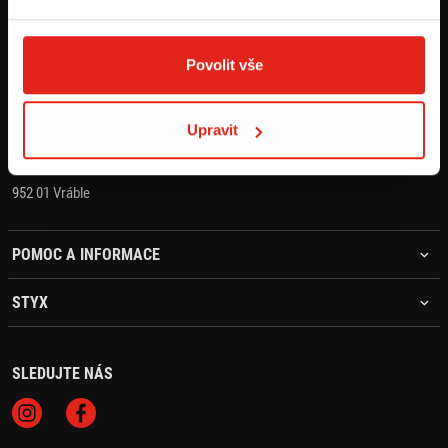
KONTAKT
+421 905 203 392
Povolit vše
objednavky@styx.sk
Upravit
STYX MOTO s.r.o.
Hlavná 1405
952 01 Vráble
POMOC A INFORMACE
STYX
SLEDUJTE NÁS