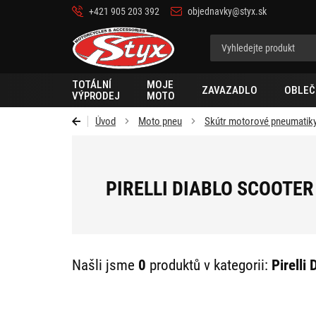
+421 905 203 392
objednavky@styx.sk
Styx-
cz
TOTÁLNÍ
MOJE
ZAVAZADLO
OBLEČ
VÝPRODEJ
MOTO
Úvod
Moto pneu
Skútr motorové pneumatik
PIRELLI DIABLO SCOOTER
Našli jsme
0
produktů v kategorii:
Pirelli