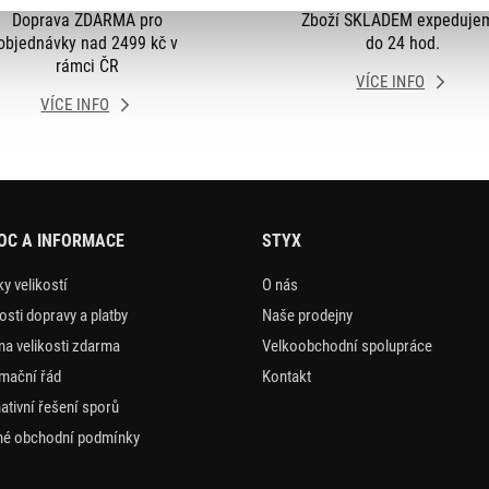
Doprava ZDARMA pro
Zboží SKLADEM expeduje
objednávky nad 2499 kč v
do 24 hod.
rámci ČR
VÍCE INFO
VÍCE INFO
OC A INFORMACE
STYX
y velikostí
O nás
sti dopravy a platby
Naše prodejny
a velikosti zdarma
Velkoobchodní spolupráce
mační řád
Kontakt
nativní řešení sporů
é obchodní podmínky