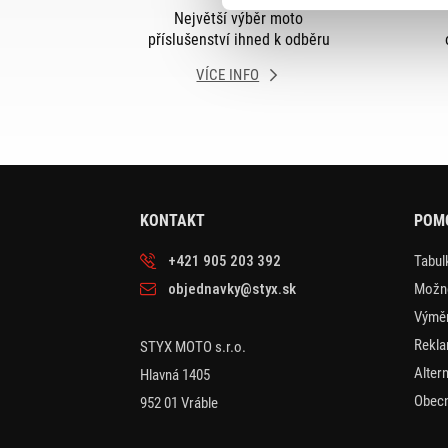
Největší výběr moto
příslušenství ihned k odběru
VÍCE INFO
KONTAKT
POM
+421 905 203 392
Tabulk
objednavky@styx.sk
Možno
Výměn
Rekla
STYX MOTO s.r.o.
Alter
Hlavná 1405
Obecn
952 01 Vráble