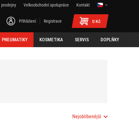
 prodejny
Velkoobchodní spolupráce
Kontakt
Přihlášení
Registrace
0 Kč
PNEUMATIKY
KOSMETIKA
SERVIS
DOPLŇKY
Nejoblíbenější