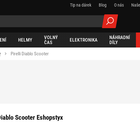
Tip na dárek
Blog
O nás
Naše
VOLNÝ
NÁHRADNÍ
ENÍ
HELMY
ELEKTRONIKA
ČAS
DÍLY
y
Pirelli Diablo Scooter
 Diablo Scooter Eshopstyx