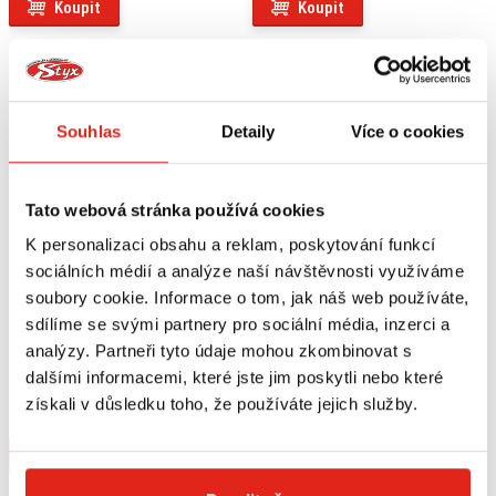
Koupit
Koupit
Souhlas
Detaily
Více o cookies
Tato webová stránka používá cookies
K personalizaci obsahu a reklam, poskytování funkcí
sociálních médií a analýze naší návštěvnosti využíváme
soubory cookie. Informace o tom, jak náš web používáte,
sdílíme se svými partnery pro sociální média, inzerci a
analýzy. Partneři tyto údaje mohou zkombinovat s
1 349 Kč
s DPH
1 059 Kč
s DPH
PIRELLI DIABLO ROSSO SCOOTER
PIRELLI DIABLO ROSSO SCOOTER
dalšími informacemi, které jste jim poskytli nebo které
PNEUMATIKA 120/70 - 13 M/C 53P
PNEUMATIKA 100/80 - 14 M/C 54S
získali v důsledku toho, že používáte jejich služby.
TL F
TL REINF F/R
Na objednávku
Na objednávku
Koupit
Koupit