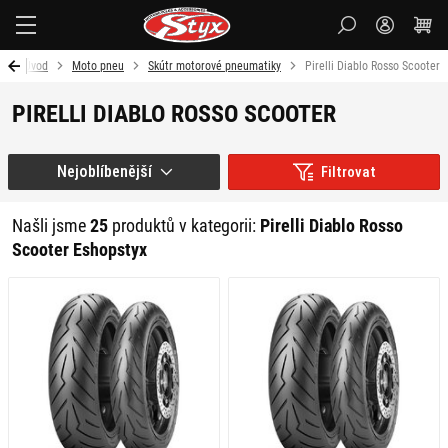
Styx-
cz
Úvod
Moto pneu
Skútr motorové pneumatiky
Pirelli Diablo Rosso Scooter
PIRELLI DIABLO ROSSO SCOOTER
Nejoblíbenější
Filtrovat
Našli jsme
25
produktů v kategorii:
Pirelli Diablo Rosso
Scooter Eshopstyx