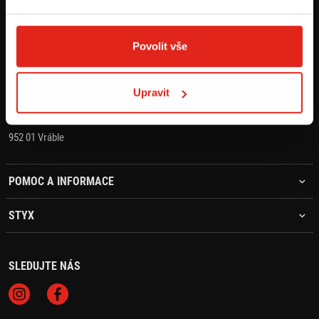
KONTAKT
+421 905 203 392
Povolit vše
objednavky@styx.sk
Upravit
STYX MOTO s.r.o.
Hlavná 1405
952 01 Vráble
POMOC A INFORMACE
STYX
SLEDUJTE NÁS