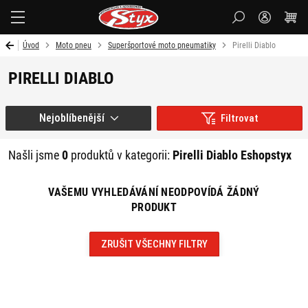
Styx-
cz
Úvod
Moto pneu
Superšportové moto pneumatiky
Pirelli Diablo
PIRELLI DIABLO
Nejoblíbenější
Filtrovat
Našli jsme
0
produktů v kategorii:
Pirelli Diablo Eshopstyx
VAŠEMU VYHLEDÁVÁNÍ NEODPOVÍDÁ ŽÁDNÝ
PRODUKT
ZRUŠIT VŠECHNY FILTRY