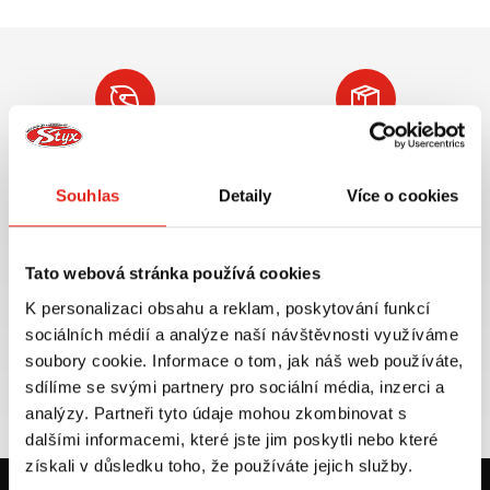
Největší výběr moto
Doprava ZDARMA pro
příslušenství ihned k
objednávky nad 2499 kč v
Souhlas
Detaily
Více o cookies
odběru
rámci ČR
VÍCE INFO
VÍCE INFO
Tato webová stránka používá cookies
K personalizaci obsahu a reklam, poskytování funkcí
sociálních médií a analýze naší návštěvnosti využíváme
Zboží SKLADEM
Výměna velikosti ZDARMA
soubory cookie. Informace o tom, jak náš web používáte,
expedujeme do 24 hod.
do 30 dnů
sdílíme se svými partnery pro sociální média, inzerci a
VÍCE INFO
VÍCE INFO
analýzy. Partneři tyto údaje mohou zkombinovat s
dalšími informacemi, které jste jim poskytli nebo které
získali v důsledku toho, že používáte jejich služby.