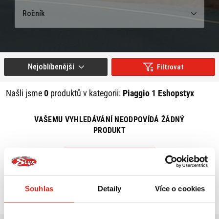
Ročník
Nejoblíbenější
Filtrovat
Našli jsme
0
produktů v kategorii:
Piaggio 1 Eshopstyx
VAŠEMU VYHLEDÁVÁNÍ NEODPOVÍDÁ ŽÁDNÝ
PRODUKT
ZRUŠIT VŠECHNY FILTRY
Souhlas
Detaily
Více o cookies