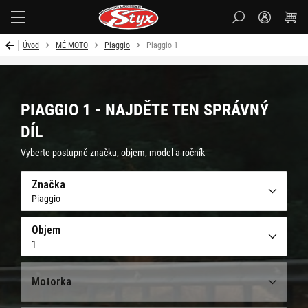
Styx-
cz
Úvod
MÉ MOTO
Piaggio
Piaggio 1
PIAGGIO 1 - NAJDĚTE TEN SPRÁVNÝ
DÍL
Vyberte postupně značku, objem, model a ročník
Značka
Piaggio
Objem
1
Motorka