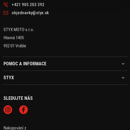
+421 905 203 392
objednavky@styx.sk
STYX MOTO s.r.o.
Hlavná 1405
952 01 Vráble
POMOC A INFORMACE
STYX
SLEDUJTE NÁS
Nakupování z