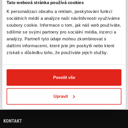
Tato webová stránka používá cookies
K personalizaci obsahu a reklam, poskytování funkcí
sociálních médií a analýze naší návštěvnosti využíváme
soubory cookie. Informace o tom, jak náš web používáte,
Největší výběr moto
Doprava ZDARMA pro
sdílíme se svými partnery pro sociální média, inzerci a
příslušenství ihned k
objednávky nad 2499 kč v
analýzy. Partneři tyto údaje mohou zkombinovat s
odběru
rámci ČR
dalšími informacemi, které jste jim poskytli nebo které
VÍCE INFO
VÍCE INFO
získali v důsledku toho, že používáte jejich služby.
Povolit vše
Zboží SKLADEM
Výměna velikosti ZDARMA
expedujeme do 24 hod.
do 30 dnů
Upravit
VÍCE INFO
VÍCE INFO
KONTAKT