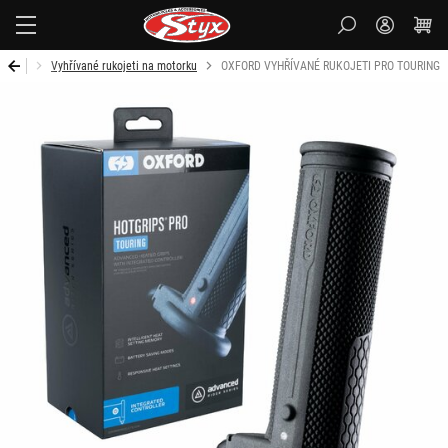
Styx-
cz
otorku
Vyhřívané rukojeti na motorku
OXFORD VYHŘÍVANÉ RUKOJETI PRO TOURING