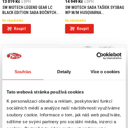
13 019 Kč
s DPH
14 949 Kč
s DPH
SW MOTECH LEGEND GEAR LC
SW MOTECH SADA TAŠIEK SYSBAG
BLACK EDITION SADA BOČNÝCH
WP M/M HUSQVARNA
TAŠIEK HUSQVARNA
SVARTPILEN/VITPILEN 401 (23-)
Na objednávku
Na objednávku
SVARTPILEN/VITPILEN 401 (23-)
Koupit
Koupit
Souhlas
Detaily
Více o cookies
Tato webová stránka používá cookies
K personalizaci obsahu a reklam, poskytování funkcí
sociálních médií a analýze naší návštěvnosti využíváme
soubory cookie. Informace o tom, jak náš web používáte,
12 059 Kč
s DPH
7 959 Kč
s DPH
sdílíme se svými partnery pro sociální média, inzerci a
SW MOTECH URBAN ABS BOČNÉ
LEO VINCE VÝFUKOVÉ POTRUBÍ