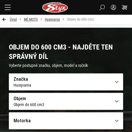
Styx-
cz
Úvod
MÉ MOTO
Husqvarna
Objem do 600 cm3
OBJEM DO 600 CM3 - NAJDĚTE TEN
SPRÁVNÝ DÍL
Vyberte postupně značku, objem, model a ročník
Značka
Husqvarna
Objem
Objem do 600 cm3
Motorka