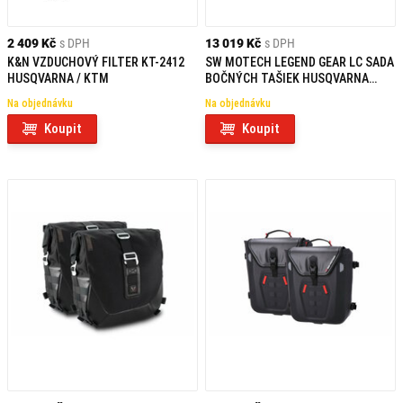
2 409 Kč
s DPH
13 019 Kč
s DPH
K&N VZDUCHOVÝ FILTER KT-2412
SW MOTECH LEGEND GEAR LC SADA
HUSQVARNA / KTM
BOČNÝCH TAŠIEK HUSQVARNA
SVARTPILEN/VITPILEN 401 (23-)
Na objednávku
Na objednávku
Koupit
Koupit