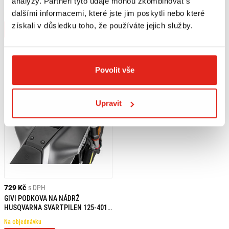
analýzy. Partneři tyto údaje mohou zkombinovat s
KUFRE HUSQVARNA
KTM 390 ADVENTURE (2020-) /
SVARTPILEN/VITPILEN 401 (23-)
HUSQVARNA
dalšími informacemi, které jste jim poskytli nebo které
Na objednávku
Na objednávku
SVARTPILEN/VITPILEN 401
získali v důsledku toho, že používáte jejich služby.
Koupit
Koupit
Povolit vše
Upravit
729 Kč
s DPH
GIVI PODKOVA NA NÁDRŽ
HUSQVARNA SVARTPILEN 125-401
(21) BF57
Na objednávku