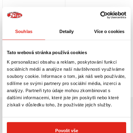
1 209 Kč
s DPH
HEALTECH MODUL BRZDOVÉHO
SVĚTLA BLP-U01
Souhlas
Detaily
Více o cookies
Skladem
V 5 prodejnách
Koupit
Tato webová stránka používá cookies
K personalizaci obsahu a reklam, poskytování funkcí
sociálních médií a analýze naší návštěvnosti využíváme
soubory cookie. Informace o tom, jak náš web používáte,
Prohlédli jste si
1
z
1
produktů
sdílíme se svými partnery pro sociální média, inzerci a
analýzy. Partneři tyto údaje mohou zkombinovat s
dalšími informacemi, které jste jim poskytli nebo které
získali v důsledku toho, že používáte jejich služby.
Povolit vše
Největší výběr moto
Doprava ZDARMA pro