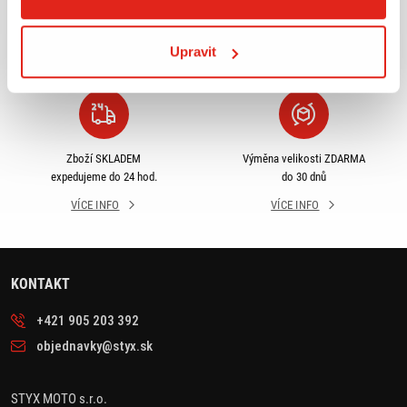
příslušenství ihned k
objednávky nad 2499 kč v
odběru
rámci ČR
Upravit
VÍCE INFO
VÍCE INFO
Zboží SKLADEM
Výměna velikosti ZDARMA
expedujeme do 24 hod.
do 30 dnů
VÍCE INFO
VÍCE INFO
KONTAKT
+421 905 203 392
objednavky@styx.sk
STYX MOTO s.r.o.