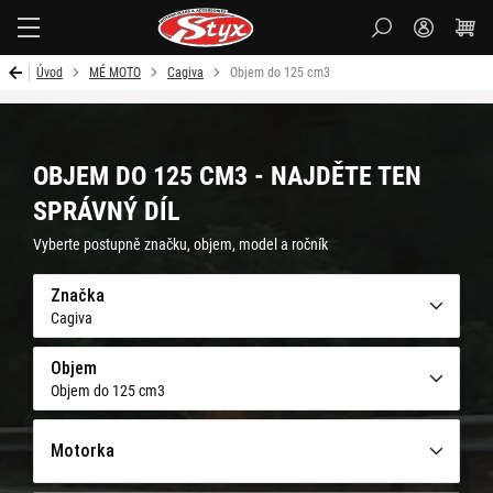
Styx-
cz
Úvod
MÉ MOTO
Cagiva
Objem do 125 cm3
OBJEM DO 125 CM3 - NAJDĚTE TEN
SPRÁVNÝ DÍL
Vyberte postupně značku, objem, model a ročník
Značka
Cagiva
Objem
Objem do 125 cm3
Motorka