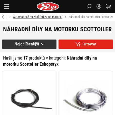
Styx-
cz
otorku
Automatické mazání řetězu na motorku
Náhradní díly na motorku Scottoiler
NÁHRADNÍ DÍLY NA MOTORKU SCOTTOILER
Nejoblíbenější
Filtrovat
Našli jsme
17
produktů v kategorii:
Náhradní díly na
motorku Scottoiler Eshopstyx