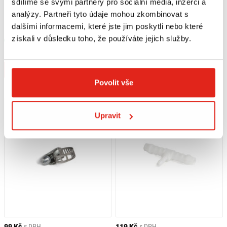
sdílíme se svými partnery pro sociální média, inzerci a
119 Kč
s DPH
99 Kč
s DPH
analýzy. Partneři tyto údaje mohou zkombinovat s
SCOTTOILER NÁHRADNÍ DÍL DRŽÁK
SCOTTOILER NÁHRADNÍ DÍL DRŽÁK
dalšími informacemi, které jste jim poskytli nebo které
HROTU VELKÝ
HROTU MALÝ (8MM)
získali v důsledku toho, že používáte jejich služby.
Skladem
Skladem
V 1 prodejně
V 1 prodejně
Koupit
Koupit
Povolit vše
Upravit
99 Kč
s DPH
119 Kč
s DPH