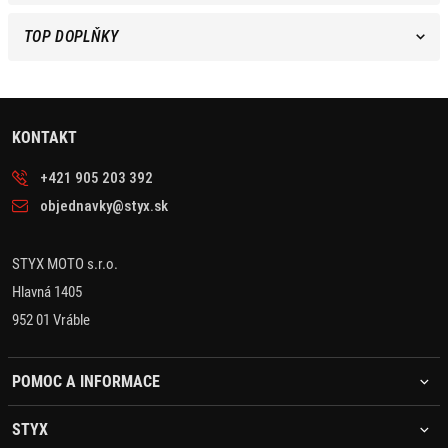
TOP DOPLŇKY
KONTAKT
+421 905 203 392
objednavky@styx.sk
STYX MOTO s.r.o.
Hlavná 1405
952 01 Vráble
POMOC A INFORMACE
STYX