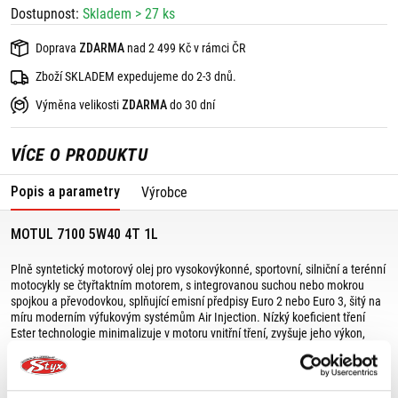
Dostupnost:
Skladem > 27 ks
Doprava
ZDARMA
nad 2 499 Kč v rámci ČR
Zboží SKLADEM expedujeme do 2-3 dnů.
Výměna velikosti
ZDARMA
do 30 dní
VÍCE O PRODUKTU
Popis a parametry
Výrobce
MOTUL 7100 5W40 4T 1L
Plně syntetický motorový olej pro vysokovýkonné, sportovní, silniční a terénní
motocykly se čtyřtaktním motorem, s integrovanou suchou nebo mokrou
spojkou a převodovkou, splňující emisní předpisy Euro 2 nebo Euro 3, šitý na
míru moderním výfukovým systémům Air Injection. Nízký koeficient tření
Ester technologie minimalizuje v motoru vnitřní tření, zvyšuje jeho výkon,
zajišťuje lehké řazení.
Výměnná lhůta: podle doporučení výrobce, typu motocyklu a jeho použití.