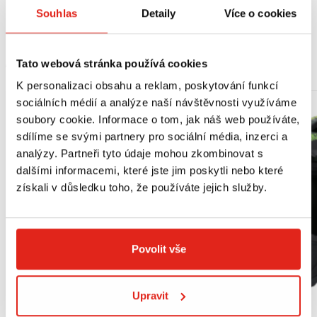
SPECIFIKACE : API SG / SH / SJ / SG/ SM/ SN JASO MA2
Souhlas
Detaily
Více o cookies
MOHLO BY SE VÁM LÍBIT
Tato webová stránka používá cookies
K personalizaci obsahu a reklam, poskytování funkcí
sociálních médií a analýze naší návštěvnosti využíváme
soubory cookie. Informace o tom, jak náš web používáte,
sdílíme se svými partnery pro sociální média, inzerci a
analýzy. Partneři tyto údaje mohou zkombinovat s
dalšími informacemi, které jste jim poskytli nebo které
získali v důsledku toho, že používáte jejich služby.
Povolit vše
Upravit
Výpredaj