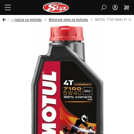
Styx-
cz
Oleje a maziva na motorku
Motorové oleje na motorku
MOTUL 7100 5W40 4T 1L