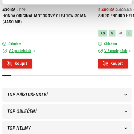
439 Kč
s DPH
2 409 Kč
2 409 Kč
HONDA ORIGINAL MOTOROVÝ OLEJ 10W-30 MA
SHIRO ENDURO HEL
(JASO MB)
XS
S
M
L
Skladem
Skladem
V 2 prodejnách
V 2 prodejnách
Koupit
Koupit
TOP PŘÍSLUŠENSTVÍ
TOP OBLEČENÍ
TOP HELMY