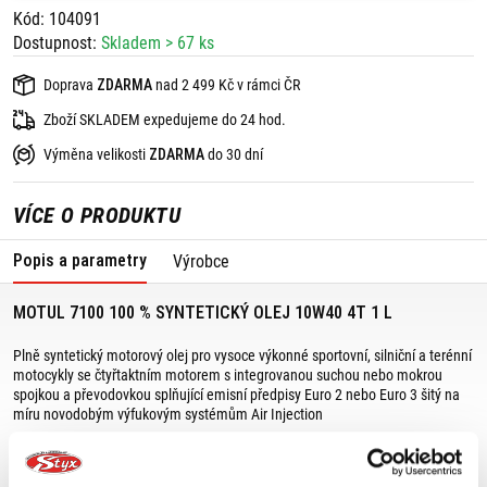
Kód: 104091
Dostupnost:
Skladem > 67 ks
Doprava
ZDARMA
nad 2 499 Kč v rámci ČR
Zboží SKLADEM expedujeme do 24 hod.
Výměna velikosti
ZDARMA
do 30 dní
VÍCE O PRODUKTU
Popis a parametry
Výrobce
MOTUL 7100 100 % SYNTETICKÝ OLEJ 10W40 4T 1 L
Plně syntetický motorový olej pro vysoce výkonné sportovní, silniční a terénní
motocykly se čtyřtaktním motorem s integrovanou suchou nebo mokrou
spojkou a převodovkou splňující emisní předpisy Euro 2 nebo Euro 3 šitý na
míru novodobým výfukovým systémům Air Injection
Nízký koeficient trakce Ester technologie minimalizuje v motoru vnitřní tření,
zvyšuje jeho výkon, zabepečuje snadné řazení.