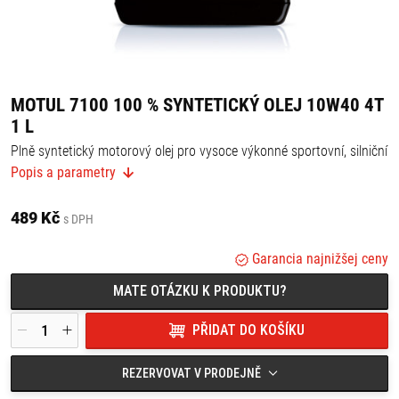
MOTUL 7100 100 % SYNTETICKÝ OLEJ 10W40 4T
1 L
Plně syntetický motorový olej pro vysoce výkonné sportovní, silniční
a terénní motocykly se čtyřtaktním motorem s integrovanou
Popis a parametry
suchou nebo mokrou spojkou a převodovkou splňující emisní
předpisy Euro 2 nebo Euro 3 šitý na míru novodobým výfukovým
systémům Air Injection
489 Kč
s DPH
Nízký koeficient trakce Ester technologie minimalizuje v motoru
vnitřní tření, zvyšuje jeho výkon, zabepečuje snadné řazení.
Garancia najnižšej ceny
Výměnná lhůta: dle doporučení výrobcem, typu motocyklu a jeho
MATE OTÁZKU K PRODUKTU?
použití
Specifikace: API SG/SH/SJ/SG/SM/SN - JASO MA2
PŘIDAT DO KOŠÍKU
REZERVOVAT V PRODEJNĚ