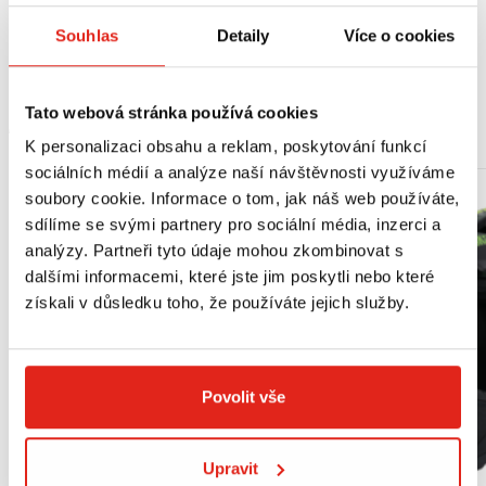
Výměnná lhůta: dle doporučení výrobcem, typu motocyklu a jeho použití
Souhlas
Detaily
Více o cookies
Specifikace: API SG/SH/SJ/SG/SM/SN - JASO MA2
Tato webová stránka používá cookies
MOHLO BY SE VÁM LÍBIT
K personalizaci obsahu a reklam, poskytování funkcí
sociálních médií a analýze naší návštěvnosti využíváme
soubory cookie. Informace o tom, jak náš web používáte,
sdílíme se svými partnery pro sociální média, inzerci a
analýzy. Partneři tyto údaje mohou zkombinovat s
dalšími informacemi, které jste jim poskytli nebo které
získali v důsledku toho, že používáte jejich služby.
Povolit vše
Upravit