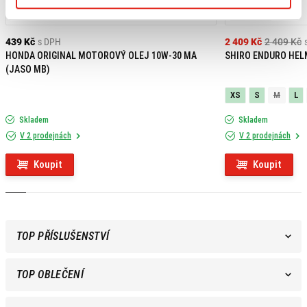
Výpredaj
439 Kč
s DPH
2 409 Kč
2 409 Kč
HONDA ORIGINAL MOTOROVÝ OLEJ 10W-30 MA
SHIRO ENDURO HEL
(JASO MB)
XS
S
M
L
Skladem
Skladem
V 2 prodejnách
V 2 prodejnách
Koupit
Koupit
TOP PŘÍSLUŠENSTVÍ
TOP OBLEČENÍ