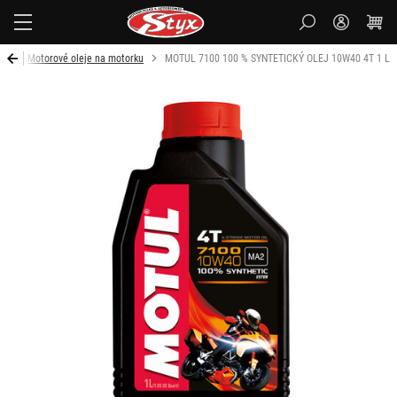
Styx-
cz
ku
Motorové oleje na motorku
MOTUL 7100 100 % SYNTETICKÝ OLEJ 10W40 4T 1 L