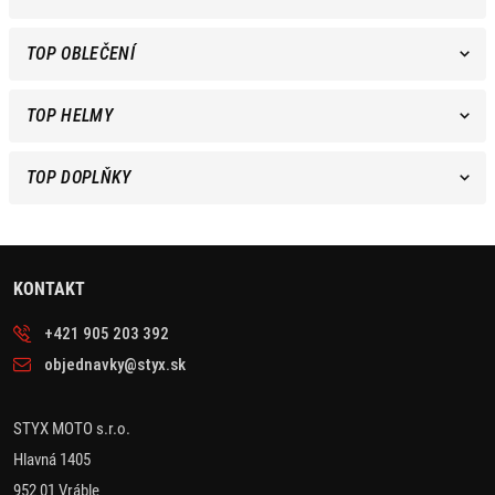
TOP OBLEČENÍ
TOP HELMY
TOP DOPLŇKY
KONTAKT
+421 905 203 392
objednavky@styx.sk
STYX MOTO s.r.o.
Hlavná 1405
952 01 Vráble