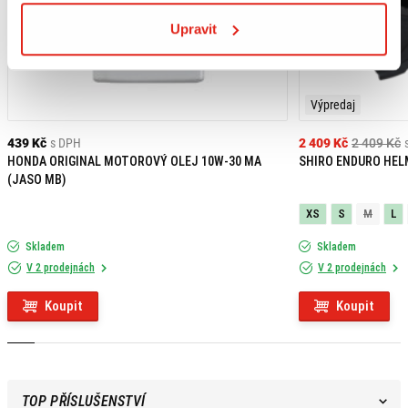
Upravit
Výpredaj
439 Kč
s DPH
2 409 Kč
2 409 Kč
HONDA ORIGINAL MOTOROVÝ OLEJ 10W-30 MA
SHIRO ENDURO HEL
(JASO MB)
XS
S
M
L
Skladem
Skladem
V 2 prodejnách
V 2 prodejnách
Koupit
Koupit
TOP PŘÍSLUŠENSTVÍ