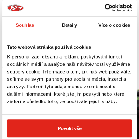
Zabraňuje prokluzování spojky, vykazuje chemickou stálost, nepenivosť a má
antioxidační vlastnosti.
Zajišťuje hladký a tichý chod motoru.
Je vhodný pro všechny podmínky použití; cestovní moto, motokros, enduro.
Souhlas
Detaily
Více o cookies
Splňuje specifikaci výrobců značek: Husqvarna, KTM, Moto Guzzi, Voxan,
které vyžadují viskozitu 10W60
Standardy: API SG/SH/SJ/SG/SM/SN - JASO MA2
Tato webová stránka používá cookies
K personalizaci obsahu a reklam, poskytování funkcí
sociálních médií a analýze naší návštěvnosti využíváme
MOHLO BY SE VÁM LÍBIT
soubory cookie. Informace o tom, jak náš web používáte,
sdílíme se svými partnery pro sociální média, inzerci a
analýzy. Partneři tyto údaje mohou zkombinovat s
dalšími informacemi, které jste jim poskytli nebo které
získali v důsledku toho, že používáte jejich služby.
Povolit vše