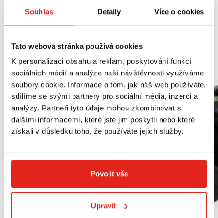
Souhlas
Detaily
Více o cookies
Standardy: API SG/SH/SJ/SL/SM - JASO MA2
Tato webová stránka používá cookies
MOHLO BY SE VÁM LÍBIT
K personalizaci obsahu a reklam, poskytování funkcí
sociálních médií a analýze naší návštěvnosti využíváme
soubory cookie. Informace o tom, jak náš web používáte,
sdílíme se svými partnery pro sociální média, inzerci a
analýzy. Partneři tyto údaje mohou zkombinovat s
dalšími informacemi, které jste jim poskytli nebo které
získali v důsledku toho, že používáte jejich služby.
Povolit vše
Upravit