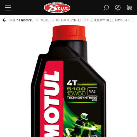
Styx-
cz
rové oleje na motorku
MOTUL 5100 100 % SYNTETICKÝ ESTEROVÝ OLEJ 15W50 4T 1 L