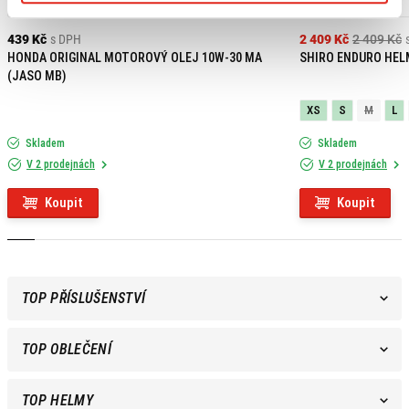
Výpredaj
439 Kč
s DPH
2 409 Kč
2 409 Kč
HONDA ORIGINAL MOTOROVÝ OLEJ 10W-30 MA
SHIRO ENDURO HEL
(JASO MB)
XS
S
M
L
Skladem
Skladem
V 2 prodejnách
V 2 prodejnách
Koupit
Koupit
TOP PŘÍSLUŠENSTVÍ
TOP OBLEČENÍ
TOP HELMY