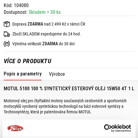
Kód: 104080
Dostupnost:
Skladem > 30 ks
Doprava
ZDARMA
nad 2 499 Kč v rámci ČR
Zboží SKLADEM expedujeme do 24 hod.
Výměna velikosti
ZDARMA
do 30 dní
VÍCE O PRODUKTU
Popis a parametry
Výrobce
MOTUL 5100 100 % SYNTETICKÝ ESTEROVÝ OLEJ 15W50 4T 1 L
Motorový olej pro čtyřtaktní motory současných cestovních a sportovních
motocyklů vyrobený syntetickou technologií na bázi esterové syntézy a
Technosyntézy, která je patentována firmou MOTUL
Obsahuje speciální přísady pro ochranu převodovky a spojky, která je spojena
s motorem.
Je vhodný pro všechny podmínky použití; cestovní moto, motokros, enduro.