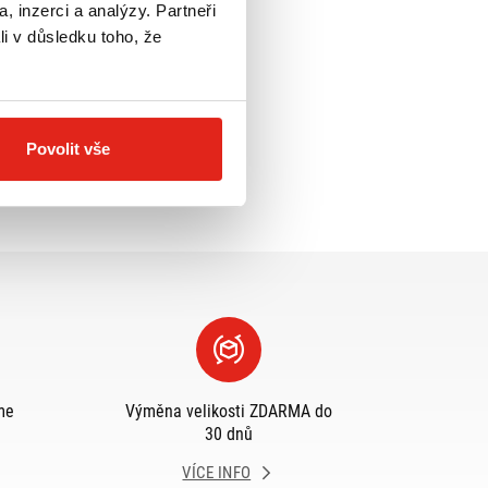
, inzerci a analýzy. Partneři
li v důsledku toho, že
Povolit vše
me
Výměna velikosti ZDARMA do
30 dnů
VÍCE INFO