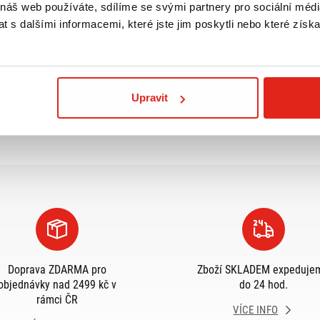
 náš web používáte, sdílíme se svými partnery pro sociální média
 s dalšími informacemi, které jste jim poskytli nebo které získa
Prohlédli jste si
2
z
2
produktů
Upravit
Doprava ZDARMA pro
Zboží SKLADEM expeduje
objednávky nad 2499 kč v
do 24 hod.
rámci ČR
VÍCE INFO