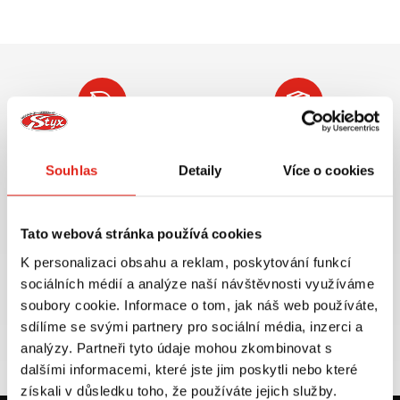
Největší výběr moto
Doprava ZDARMA pro
příslušenství ihned k
objednávky nad 2499 kč v
Souhlas
Detaily
Více o cookies
odběru
rámci ČR
VÍCE INFO
VÍCE INFO
Tato webová stránka používá cookies
K personalizaci obsahu a reklam, poskytování funkcí
sociálních médií a analýze naší návštěvnosti využíváme
soubory cookie. Informace o tom, jak náš web používáte,
Zboží SKLADEM
Výměna velikosti ZDARMA
sdílíme se svými partnery pro sociální média, inzerci a
expedujeme do 24 hod.
do 30 dnů
analýzy. Partneři tyto údaje mohou zkombinovat s
VÍCE INFO
VÍCE INFO
dalšími informacemi, které jste jim poskytli nebo které
získali v důsledku toho, že používáte jejich služby.