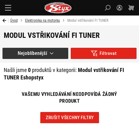
Styx-
cz
Úvod
Elektronika na motorku
Modul vstřikování FI TUNER
MODUL VSTŘIKOVÁNÍ FI TUNER
Nejoblíbenější
Filtrovat
Našli jsme
0
produktů v kategorii:
Modul vstřikování FI
TUNER Eshopstyx
VAŠEMU VYHLEDÁVÁNÍ NEODPOVÍDÁ ŽÁDNÝ
PRODUKT
ZRUŠIT VŠECHNY FILTRY