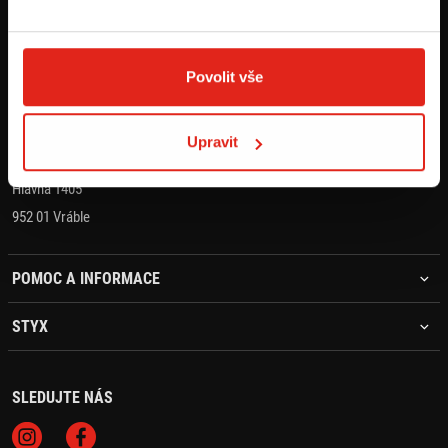
KONTAKT
+421 905 203 392
Povolit vše
objednavky@styx.sk
Upravit
STYX MOTO s.r.o.
Hlavná 1405
952 01 Vráble
POMOC A INFORMACE
STYX
SLEDUJTE NÁS