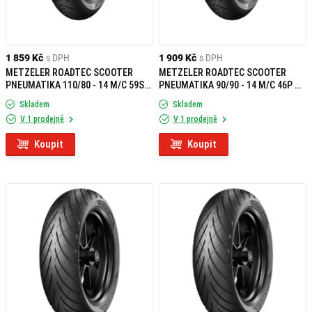
1 859 Kč
s DPH
1 909 Kč
s DPH
METZELER ROADTEC SCOOTER
METZELER ROADTEC SCOOTER
PNEUMATIKA 110/80 - 14 M/C 59S
PNEUMATIKA 90/90 - 14 M/C 46P TL
TL REINF F
F
Skladem
Skladem
V 1 prodejně
V 1 prodejně
Koupit
Koupit