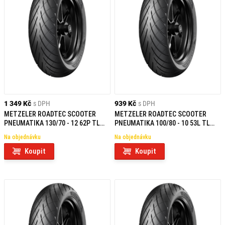
1 349 Kč
s DPH
939 Kč
s DPH
METZELER ROADTEC SCOOTER
METZELER ROADTEC SCOOTER
PNEUMATIKA 130/70 - 12 62P TL
PNEUMATIKA 100/80 - 10 53L TL
REINF R
F/R
Na objednávku
Na objednávku
Koupit
Koupit