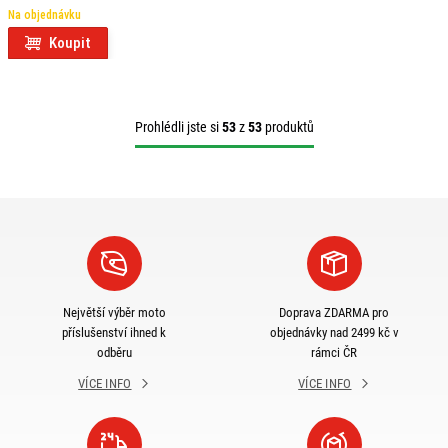
TL F
Na objednávku
Koupit
Prohlédli jste si
53
z
53
produktů
Největší výběr moto
Doprava ZDARMA pro
příslušenství ihned k
objednávky nad 2499 kč v
odběru
rámci ČR
VÍCE INFO
VÍCE INFO