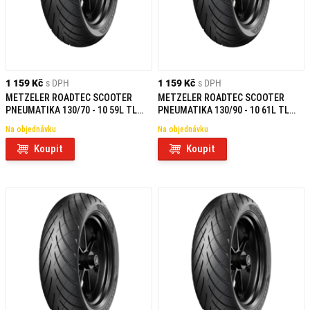
1 159 Kč
s DPH
1 159 Kč
s DPH
METZELER ROADTEC SCOOTER
METZELER ROADTEC SCOOTER
PNEUMATIKA 130/70 - 10 59L TL
PNEUMATIKA 130/90 - 10 61L TL
REINF F/R
F/R
Na objednávku
Na objednávku
Koupit
Koupit