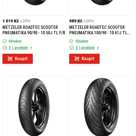
1 019 Kč
s DPH
989 Kč
s DPH
METZELER ROADTEC SCOOTER
METZELER ROADTEC SCOOTER
PNEUMATIKA 90/90 - 10 50J TL F/R
PNEUMATIKA 100/90 - 10 61J TL
REINF F/R
Skladem
Skladem
V 1 prodejně
V 1 prodejně
Koupit
Koupit