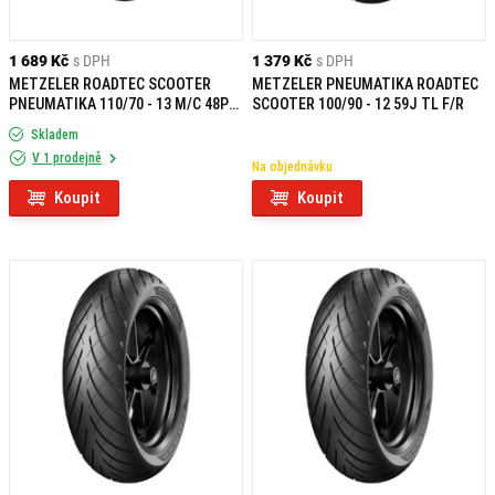
1 689 Kč
s DPH
1 379 Kč
s DPH
METZELER ROADTEC SCOOTER
METZELER PNEUMATIKA ROADTEC
PNEUMATIKA 110/70 - 13 M/C 48P
SCOOTER 100/90 - 12 59J TL F/R
TL F
Skladem
V 1 prodejně
Na objednávku
Koupit
Koupit