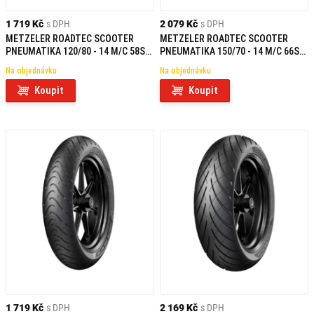
1 719 Kč
s DPH
2 079 Kč
s DPH
METZELER ROADTEC SCOOTER
METZELER ROADTEC SCOOTER
PNEUMATIKA 120/80 - 14 M/C 58S
PNEUMATIKA 150/70 - 14 M/C 66S
TL F/R
TL R
Na objednávku
Na objednávku
Koupit
Koupit
1 719 Kč
s DPH
2 169 Kč
s DPH