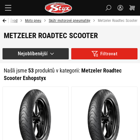
Styx-
cz
Úvod
Moto pneu
Skútr motorové pneumatiky
Metzeler Roadtec Scooter
METZELER ROADTEC SCOOTER
Nejoblíbenější
Filtrovat
Našli jsme
53
produktů v kategorii:
Metzeler Roadtec
Scooter Eshopstyx