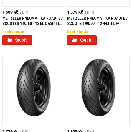
1 569 Kč
s DPH
1 379 Kč
s DPH
METZELER PNEUMATIKA ROADTEC
METZELER PNEUMATIKA ROADTEC
SCOOTER 140/60 - 13 M/C 63P TL
SCOOTER 90/90 - 12 44J TL F/R
REINF REAR
Na objednávku
Na objednávku
Koupit
Koupit
2 739 Kč
s DPH
1 959 Kč
s DPH