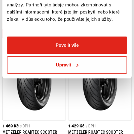
analýzy. Partneři tyto údaje mohou zkombinovat s
1 839 Kč
s DPH
1 839 Kč
s DPH
METZELER ROADTEC SCOOTER
METZELER ROADTEC SCOOTER
dalšími informacemi, které jste jim poskytli nebo které
PNEUMATIKA 130/70 - 13 M/C 63P
PNEUMATIKA 100/90 - 14 M/C 57P
získali v důsledku toho, že používáte jejich služby.
TL REINF R
TL REINF R
Na objednávku
Na objednávku
Koupit
Koupit
Povolit vše
Upravit
1 469 Kč
s DPH
1 429 Kč
s DPH
METZELER ROADTEC SCOOTER
METZELER ROADTEC SCOOTER