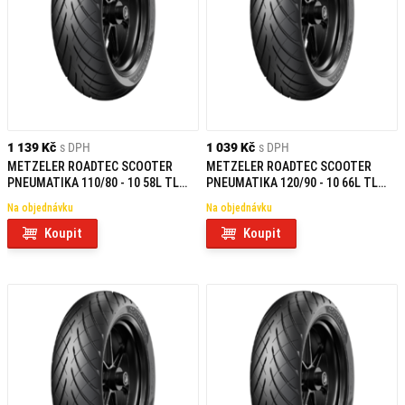
1 139 Kč
s DPH
1 039 Kč
s DPH
METZELER ROADTEC SCOOTER
METZELER ROADTEC SCOOTER
PNEUMATIKA 110/80 - 10 58L TL
PNEUMATIKA 120/90 - 10 66L TL
F/R
F/R
Na objednávku
Na objednávku
Koupit
Koupit