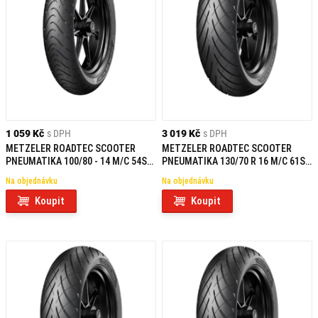
1 059 Kč
s DPH
3 019 Kč
s DPH
METZELER ROADTEC SCOOTER
METZELER ROADTEC SCOOTER
PNEUMATIKA 100/80 - 14 M/C 54S
PNEUMATIKA 130/70 R 16 M/C 61S
TL REINF F/R
TL R
Na objednávku
Na objednávku
Koupit
Koupit