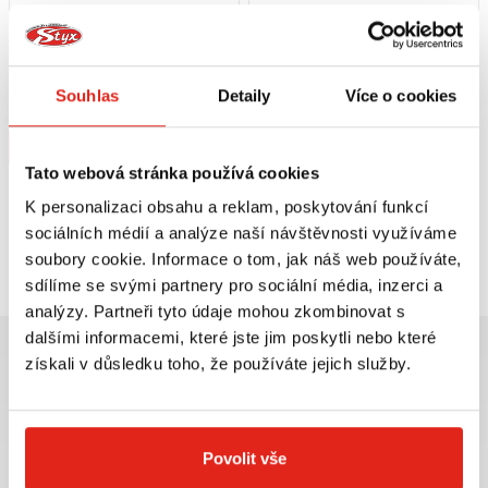
2 699 Kč
s DPH
1 739 Kč
s DPH
METZELER PERFECT ME 77
METZELER PERFECT ME 77
PNEUMATIKA 130/90 - 15 M/C 66S
PNEUMATIKA 110/90 - 16 M/C 59S F
Souhlas
Detaily
Více o cookies
TL R
Na objednávku
Na objednávku
Koupit
Koupit
Tato webová stránka používá cookies
K personalizaci obsahu a reklam, poskytování funkcí
sociálních médií a analýze naší návštěvnosti využíváme
Prohlédli jste si
4
z
4
produktů
soubory cookie. Informace o tom, jak náš web používáte,
sdílíme se svými partnery pro sociální média, inzerci a
analýzy. Partneři tyto údaje mohou zkombinovat s
dalšími informacemi, které jste jim poskytli nebo které
získali v důsledku toho, že používáte jejich služby.
Největší výběr moto
Doprava ZDARMA pro
Povolit vše
příslušenství ihned k
objednávky nad 2499 kč v
odběru
rámci ČR