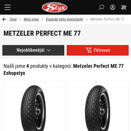
Styx-
cz
Úvod
Moto pneu
Klasické moto pneumatiky
Metzeler Perfect ME 77
METZELER PERFECT ME 77
Nejoblíbenější
Filtrovat
Našli jsme
4
produkty v kategorii:
Metzeler Perfect ME 77
Eshopstyx